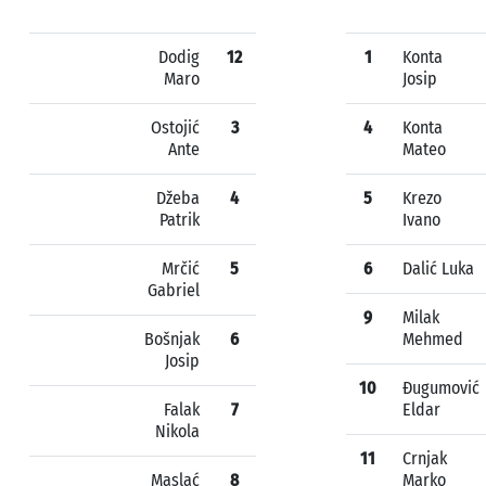
Dodig
12
1
Konta
Maro
Josip
Ostojić
3
4
Konta
Ante
Mateo
Džeba
4
5
Krezo
Patrik
Ivano
Mrčić
5
6
Dalić Luka
Gabriel
9
Milak
Bošnjak
6
Mehmed
Josip
10
Đugumović
Falak
7
Eldar
Nikola
11
Crnjak
Maslać
8
Marko