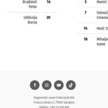
Brajković
14
3
Mamić 
Petar
7
Vidović
Udženija
20
Emanu
Borna
14
Pavić S
18
Mihalje
Ivano
Nogometni savez Federacije BiH
Franca Lehara 3, 71000 Sarajevo
Telefon: +387 33 556 650