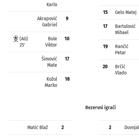
Karlo
15
Gelo Matej
Akrapović
9
Gabriel
17
Bartulović
Mihael
(AG)
Bule
10
25'
Viktor
19
Rančić
Petar
Šimović
17
Mate
20
Brčić
Vlado
Kožul
18
Marko
Rezervni igrači
Matić Blaž
2
2
Duvnja