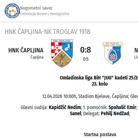
Nogometni savez
Federacije Bosne i Hercegovine
HNK ČAPLJINA-NK TROGLAV 1918
0:8
HNK ČAPLJINA
N
Čapljina
Li
0:5
Omladinska liga BiH "JUG" kadeti 25/2
23. kolo
12.04.2026 10:00h, Stadion Bjelave, Čapljina; Gle
Glavni sudija:
Kapidžić Nedim
; 1. pomoćnik:
Spahalić Emir
;
Sanel
; Delegat:
Pehilj Nedžad
;
Startna postava