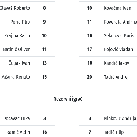
Glavaš Roberto
8
10
Kovačina Ivan
Perić Filip
9
11
Poverata Andrij
Krajina Karlo
10
16
Sekulović Boris
Batinić Oliver
11
17
Pejović Vladan
Čuljak Ivan
13
19
Kandić Jakov
Mišura Renato
15
20
Tadić Andrej
Rezervni igrači
Posavac Luka
3
3
Ninković Andrija
Ramić Aldin
16
7
Tadić Filip