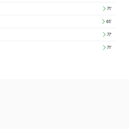
71'
65'
77'
71'