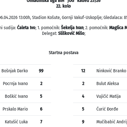
Omladinska liga BiH "JUG" kadeti 25/26
22. kolo
6.04.2026 13:00h, Stadion Košute, Gornji Vakuf-Uskoplje; Gledalaca: 8
ni sudija:
Ćaleta Ivo
; 1. pomoćnik:
Šekelja Ivan
; 2. pomoćnik:
Maglica 
Delegat:
Slišković Mišo
;
Startna postava
Bošnjak Darko
99
12
Ninković Branko
Pocrnja Ivano
2
2
Bulut Aleksa
Boškić Ivano
5
4
Vujičić Matija
Prskalo Mario
6
5
Ćurić Đorđe
Katušić Luka
7
9
Mučibabić Andri