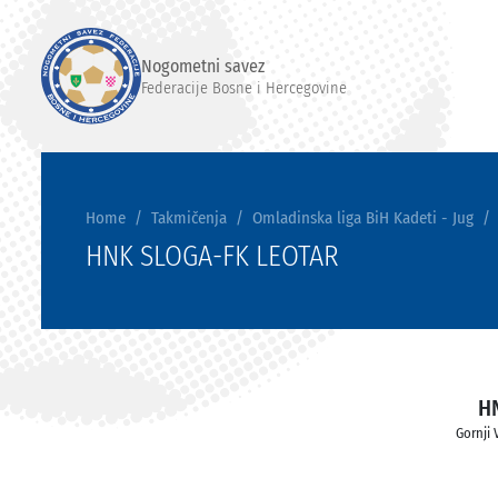
Nogometni savez
Federacije Bosne i Hercegovine
Home
Takmičenja
Omladinska liga BiH Kadeti - Jug
HNK SLOGA-FK LEOTAR
H
Gornji 