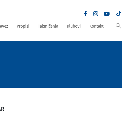
search
avez
Propisi
Takmičenja
Klubovi
Kontakt
AR