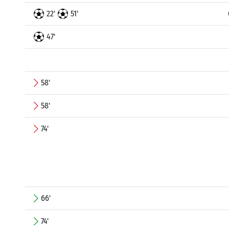
22'
51'
47'
58'
58'
74'
66'
74'