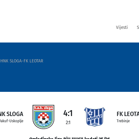
Vijesti
S
HNK SLOGA-FK LEOTAR
4:1
NK SLOGA
FK LEOT
Vakuf-Uskoplje
Trebinje
2:1