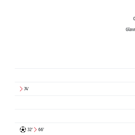
0
Glav
74'
32'
66'