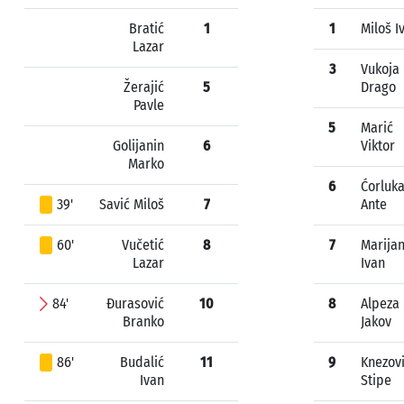
Bratić
1
1
Miloš I
Lazar
3
Vukoja
Žerajić
5
Drago
Pavle
5
Marić
Golijanin
6
Viktor
Marko
6
Ćorluk
39'
Savić Miloš
7
Ante
60'
Vučetić
8
7
Marijan
Lazar
Ivan
84'
Đurasović
10
8
Alpeza
Branko
Jakov
86'
Budalić
11
9
Knezov
Ivan
Stipe