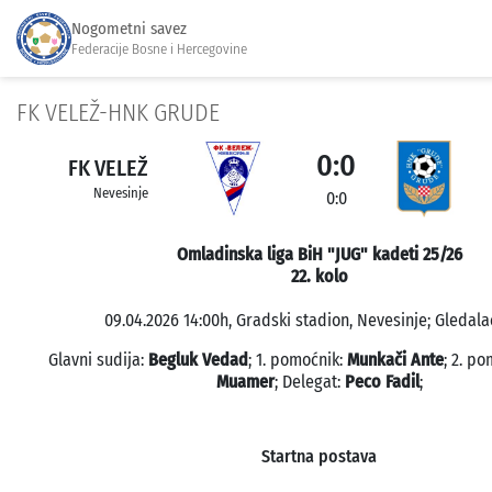
Nogometni savez
Federacije Bosne i Hercegovine
FK VELEŽ-HNK GRUDE
0:0
FK VELEŽ
Nevesinje
0:0
Omladinska liga BiH "JUG" kadeti 25/26
22. kolo
09.04.2026 14:00h, Gradski stadion, Nevesinje; Gledalac
Glavni sudija:
Begluk Vedad
; 1. pomoćnik:
Munkači Ante
; 2. p
Muamer
; Delegat:
Peco Fadil
;
Startna postava