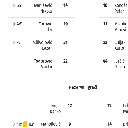
65'
Ivanišević
14
10
Kondža
Nikola
Petar
46'
Torović
19
11
Mikulić
Luka
Mihovil
79'
Milivojević
21
22
Čuljak
Lazar
Karlo
Todorović
22
44
Jurčić
Marko
Paško
Rezervni igrači
Janjić
12
12
Le
Darko
Iv
46'
82'
Manojlović
9
14
Br