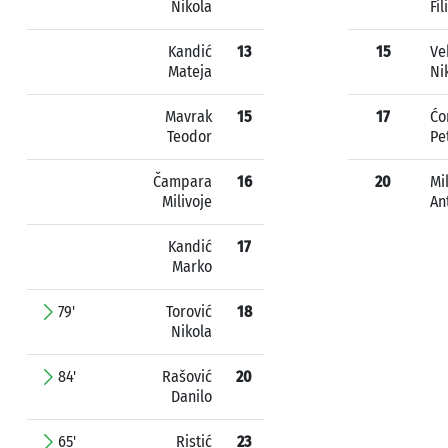
Nikola
Fil
Kandić
13
15
Ve
Mateja
Ni
Mavrak
15
17
Ćo
Teodor
Pe
Čampara
16
20
Mi
Milivoje
An
Kandić
17
Marko
79'
Torović
18
Nikola
84'
Rašović
20
Danilo
65'
Ristić
23