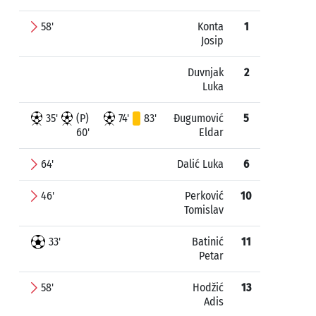
58'
Konta
1
Josip
Duvnjak
2
Luka
35'
(P)
74'
83'
Đugumović
5
60'
Eldar
64'
Dalić Luka
6
46'
Perković
10
Tomislav
33'
Batinić
11
Petar
58'
Hodžić
13
Adis