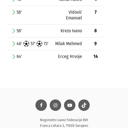
58'
Vidović
7
Emanuel
58'
Krezo Ivano
8
46'
57'
73'
Milak Mehmed
9
64'
Erceg Hrvoje
14
Nogometni savez Federacije BiH
Franca Lehara 3, 71000 Sarajevo