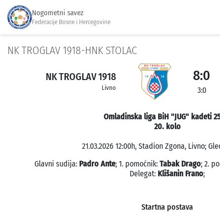
Nogometni savez
Federacije Bosne i Hercegovine
NK TROGLAV 1918-HNK STOLAC
8:0
NK TROGLAV 1918
Livno
3:0
Omladinska liga BiH "JUG" kadeti 2
20. kolo
21.03.2026 12:00h, Stadion Zgona, Livno; Gle
Glavni sudija:
Padro Ante
; 1. pomoćnik:
Tabak Drago
; 2. p
Delegat:
Klišanin Frano
;
Startna postava