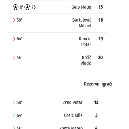
8'
76'
Gelo Matej
15
58'
Bartulović
16
Mihael
64'
Rančić
19
Petar
46'
Brčić
20
Vlado
Rezervni igrači
58'
Zrno Petar
12
64'
Ćosić Mile
3
46'
Konta Mateo
4