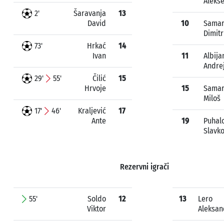
Alekse
2'
Šaravanja
13
David
10
Samar
Dimitr
73'
Hrkać
14
Ivan
11
Albija
Andre
29'
55'
Čilić
15
Hrvoje
15
Samar
Miloš
17'
46'
Kraljević
17
Ante
19
Puhal
Slavk
Rezervni igrači
55'
Soldo
12
13
Lero
Viktor
Aleksan