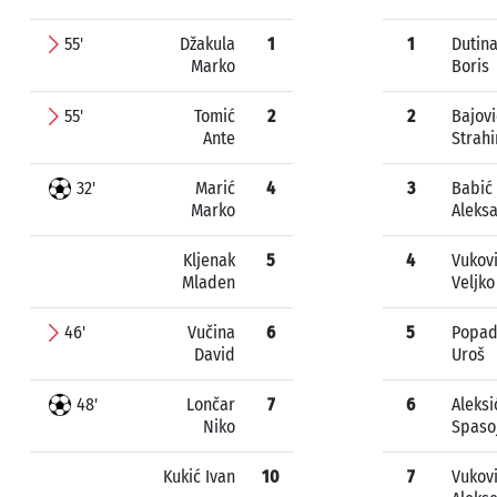
55'
Džakula
1
1
Dutin
Marko
Boris
55'
Tomić
2
2
Bajovi
Ante
Strahi
32'
Marić
4
3
Babić
Marko
Aleks
Kljenak
5
4
Vukov
Mladen
Veljko
46'
Vučina
6
5
Popad
David
Uroš
48'
Lončar
7
6
Aleksi
Niko
Spaso
Kukić Ivan
10
7
Vukov