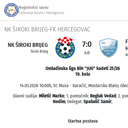
Nogometni savez
Federacije Bosne i Hercegovine
NK ŠIROKI BRIJEG-FK HERCEGOVAC
7:0
NK ŠIROKI BRIJEG
Široki Brijeg
4:0
B
Omladinska liga BiH "JUG" kadeti 25/26
19. kolo
14.03.2026 10:00h, SC Musa - Karačić, Mostarsko Blato; Gled
Glavni sudija:
Miletić Marko
; 1. pomoćnik:
Begluk Vedad
; 2. p
Nedim
; Delegat:
Spahalić Samir
;
Startna postava