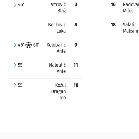
46'
Petrović
3
16
Radova
Blaž
Miloš
Bošković
8
18
Salatić
Luka
Maksim
46'
60'
Kolobarić
9
Ante
55'
Naletilić
11
Ante
55'
Kožul
18
Dragan
Teo