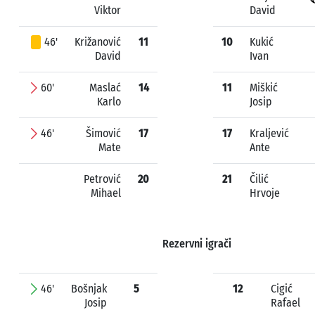
Viktor
David
46'
Križanović
11
10
Kukić
David
Ivan
60'
Maslać
14
11
Miškić
Karlo
Josip
46'
Šimović
17
17
Kraljević
Mate
Ante
Petrović
20
21
Čilić
Mihael
Hrvoje
Rezervni igrači
46'
Bošnjak
5
12
Cigić
Josip
Rafael