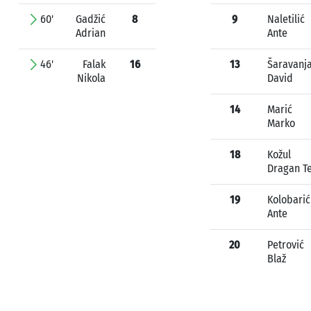
60'
Gadžić
8
9
Naletilić
Adrian
Ante
46'
Falak
16
13
Šaravanj
Nikola
David
14
Marić
Marko
18
Kožul
Dragan T
19
Kolobarić
Ante
20
Petrović
Blaž