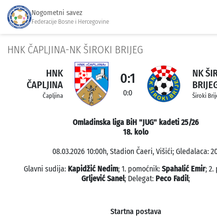
Nogometni savez
Federacije Bosne i Hercegovine
HNK ČAPLJINA-NK ŠIROKI BRIJEG
HNK
NK ŠI
0:1
ČAPLJINA
BRIJE
0:0
Čapljina
Široki Bri
Omladinska liga BiH "JUG" kadeti 25/26
18. kolo
08.03.2026 10:00h, Stadion Čaeri, Višići; Gledalaca: 20
Glavni sudija:
Kapidžić Nedim
; 1. pomoćnik:
Spahalić Emir
; 2
Grljević Sanel
; Delegat:
Peco Fadil
;
Startna postava