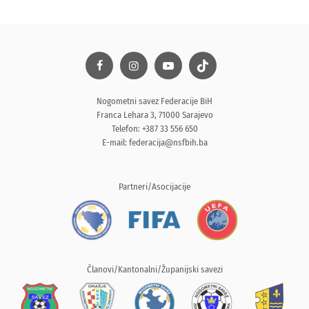
Nogometni savez Federacije BiH
Franca Lehara 3, 71000 Sarajevo
Telefon: +387 33 556 650
E-mail:
federacija@nsfbih.ba
Partneri/Asocijacije
Članovi/Kantonalni/Županijski savezi