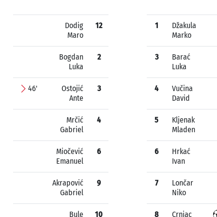
Dodig
12
1
Džakula
Maro
Marko
Bogdan
2
3
Barać
Luka
Luka
46'
Ostojić
3
4
Vučina
Ante
David
Mrčić
4
5
Kljenak
Gabriel
Mladen
Miočević
6
6
Hrkać
Emanuel
Ivan
Akrapović
9
7
Lončar
Gabriel
Niko
Bule
10
8
Crnjac