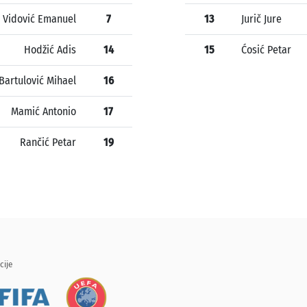
Vidović Emanuel
7
13
Jurič Jure
Hodžić Adis
14
15
Ćosić Petar
Bartulović Mihael
16
Mamić Antonio
17
Rančić Petar
19
cije