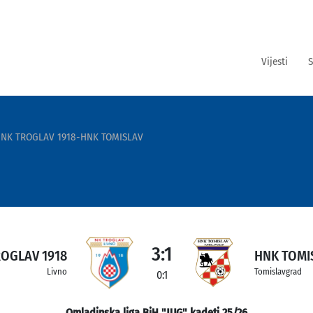
Vijesti
S
NK TROGLAV 1918-HNK TOMISLAV
3:1
ROGLAV 1918
HNK TOMI
Livno
Tomislavgrad
0:1
Omladinska liga BiH "JUG" kadeti 25/26