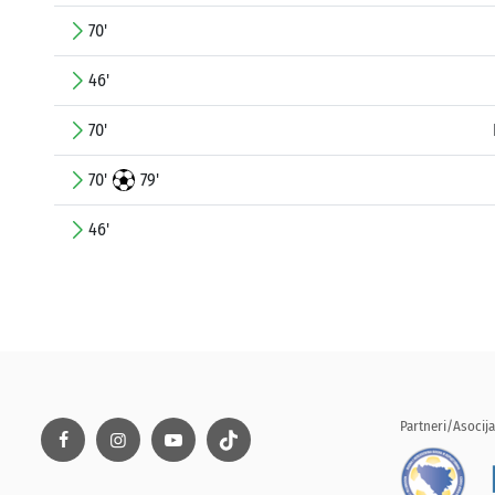
70'
46'
70'
70'
79'
46'
Partneri/Asocija