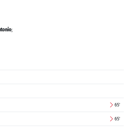
ntonio
;
65'
65'