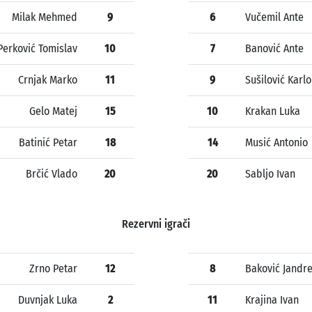
Milak Mehmed
9
6
Vučemil Ante
Perković Tomislav
10
7
Banović Ante
Crnjak Marko
11
9
Sušilović Karlo
Gelo Matej
15
10
Krakan Luka
Batinić Petar
18
14
Musić Antonio
Brčić Vlado
20
20
Sabljo Ivan
Rezervni igrači
Zrno Petar
12
8
Baković Jandr
Duvnjak Luka
2
11
Krajina Ivan