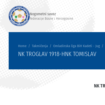
Nogometni savez
Federacije Bosne i Hercegovine
Home
Takmičenja
Omladinska liga BiH Kadeti - Jug
NK TROGLAV 1918-HNK TOMISLAV
NK T