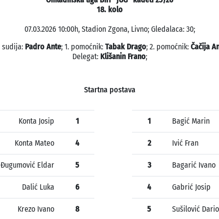
18. kolo
07.03.2026 10:00h, Stadion Zgona, Livno; Gledalaca: 30;
 sudija:
Padro Ante
; 1. pomoćnik:
Tabak Drago
; 2. pomoćnik:
Čačija A
Delegat:
Klišanin Frano
;
Startna postava
Konta Josip
1
1
Bagić Marin
Konta Mateo
4
2
Ivić Fran
Đugumović Eldar
5
3
Bagarić Ivano
Dalić Luka
6
4
Gabrić Josip
Krezo Ivano
8
5
Sušilović Dario