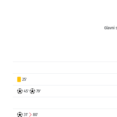
Glavni 
25'
45'
79'
31'
80'