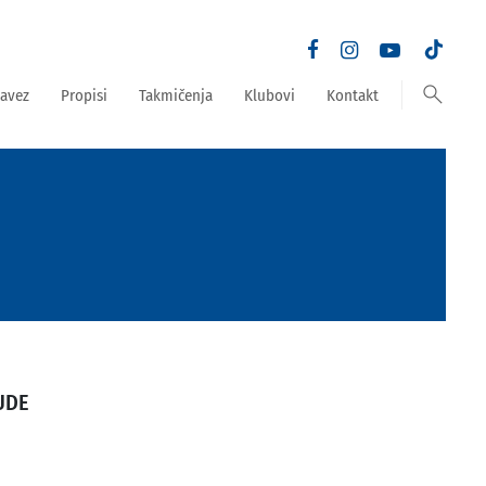
search
avez
Propisi
Takmičenja
Klubovi
Kontakt
UDE