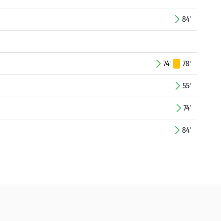
84'
74'
78'
55'
74'
84'