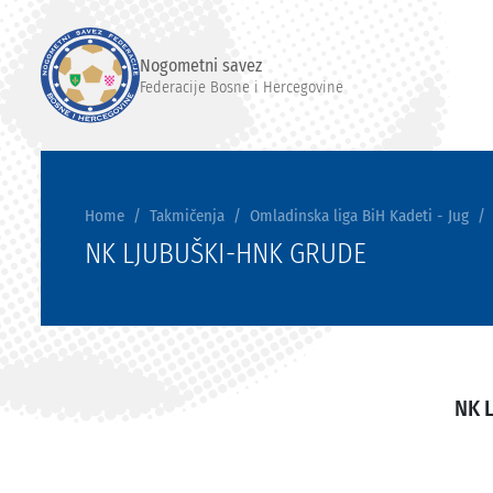
Nogometni savez
Federacije Bosne i Hercegovine
Home
Takmičenja
Omladinska liga BiH Kadeti - Jug
NK LJUBUŠKI-HNK GRUDE
NK 