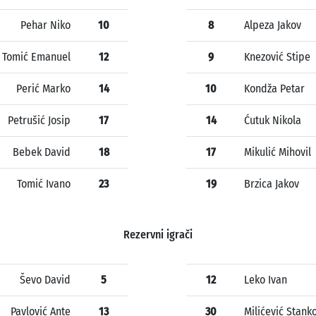
Pehar Niko
10
8
Alpeza Jakov
Tomić Emanuel
12
9
Knezović Stipe
Perić Marko
14
10
Kondža Petar
Petrušić Josip
17
14
Ćutuk Nikola
Bebek David
18
17
Mikulić Mihovil
Tomić Ivano
23
19
Brzica Jakov
Rezervni igrači
Ševo David
5
12
Leko Ivan
Pavlović Ante
13
30
Milićević Stank