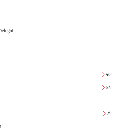
 Delegat:
46'
84'
74'
n