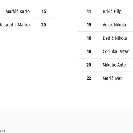
Markić Karlo
15
11
Brkić Filip
Raspudić Marko
20
15
Vekić Nikola
16
Dedić Nikola
18
Ćorluka Petar
20
Mikulić Ante
22
Marić Ivan
cije