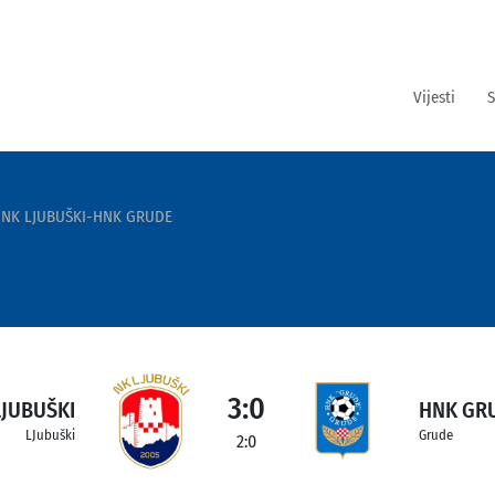
Vijesti
S
NK LJUBUŠKI-HNK GRUDE
3:0
LJUBUŠKI
HNK GR
LJubuški
Grude
2:0