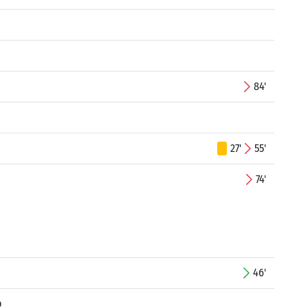
84'
27'
55'
74'
46'
o