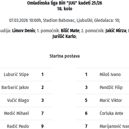
Omladinska liga BiH "JUG" kadeti 25/26
18. kolo
07.03.2026 10:00h, Stadion Babovac, Ljubuški; Gledalaca: 10;
sudija:
Limov Denis
; 1. pomoćnik:
Bilić Mate
; 2. pomoćnik:
Jakić Mirza
;
Jurišić Karlo
;
Startna postava
Luburić Stipe
1
1
Miloš Ivano
Barbarić Jakov
2
3
Pandžić Filip
Vučić Blago
3
5
Marić Viktor
Medić Mihael
7
6
Ćorluka Ante
Radić Paulo
9
7
Marijanović Iva