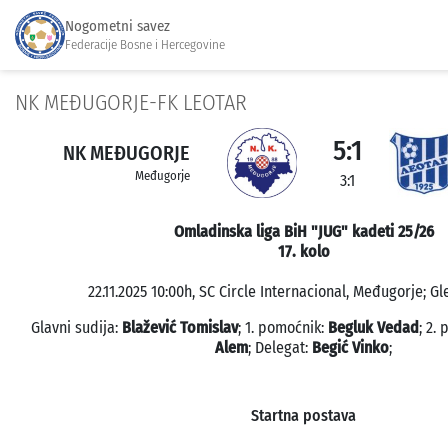
Nogometni savez
Federacije Bosne i Hercegovine
NK MEĐUGORJE-FK LEOTAR
5:1
NK MEĐUGORJE
Međugorje
3:1
Omladinska liga BiH "JUG" kadeti 25/26
17. kolo
22.11.2025 10:00h, SC Circle Internacional, Međugorje; Gl
Glavni sudija:
Blažević Tomislav
; 1. pomoćnik:
Begluk Vedad
; 2.
Alem
; Delegat:
Begić Vinko
;
Startna postava