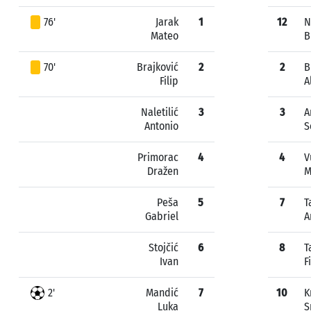
76'
Jarak
1
12
N
Mateo
B
70'
Brajković
2
2
B
Filip
A
Naletilić
3
3
A
Antonio
S
Primorac
4
4
V
Dražen
M
Peša
5
7
T
Gabriel
A
Stojčić
6
8
T
Ivan
F
2'
Mandić
7
10
K
Luka
S