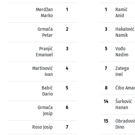
Merdžan
1
1
Ramić
Marko
Anid
Grmača
2
3
Hakalović
Petar
Namik
Pranjić
3
5
Vođo
Emanuel
Nedim
Martinović
4
7
Zatega
Ivan
Inel
Babić
5
8
Ćibo Ama
Dario
14
Šurković
Grmača
6
Hanan
Josip
15
Obradovi
Roso Josip
7
Dino