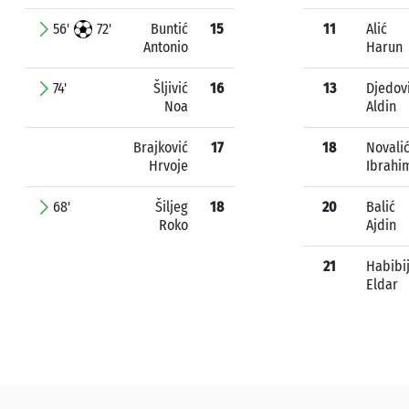
56'
72'
Buntić
15
11
Alić
Antonio
Harun
74'
Šljivić
16
13
Djedov
Noa
Aldin
Brajković
17
18
Novali
Hrvoje
Ibrahi
68'
Šiljeg
18
20
Balić
Roko
Ajdin
21
Habibi
Eldar