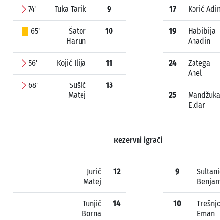
74'
Tuka Tarik
9
17
Korić Adi
65'
Šator
10
19
Habibija
Harun
Anadin
56'
Kojić Ilija
11
24
Zatega
Anel
68'
Sušić
13
Matej
25
Mandžuka
Eldar
Rezervni igrači
Jurić
12
9
Sultani
Matej
Benjam
Tunjić
14
10
Trešnj
Borna
Eman