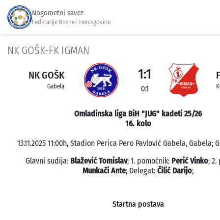
Nogometni savez
Federacije Bosne i Hercegovine
NK GOŠK-FK IGMAN
1:1
NK GOŠK
Gabela
K
0:1
Omladinska liga BiH "JUG" kadeti 25/26
16. kolo
13.11.2025 11:00h, Stadion Perica Pero Pavlović Gabela, Gabela; G
Glavni sudija:
Blažević Tomislav
; 1. pomoćnik:
Perić Vinko
; 2
Munkači Ante
; Delegat:
Čilić Darijo
;
Startna postava