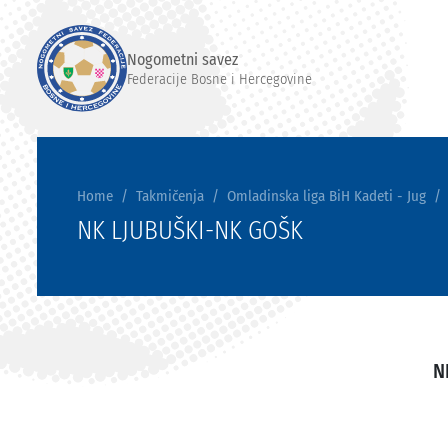
Nogometni savez
Federacije Bosne i Hercegovine
Home
Takmičenja
Omladinska liga BiH Kadeti - Jug
NK LJUBUŠKI-NK GOŠK
N