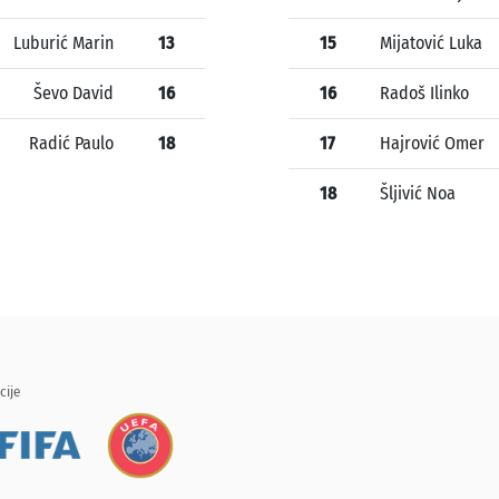
Luburić Marin
13
15
Mijatović Luka
Ševo David
16
16
Radoš Ilinko
Radić Paulo
18
17
Hajrović Omer
18
Šljivić Noa
cije