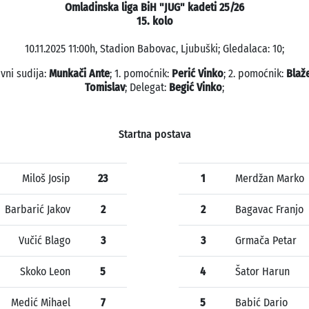
Omladinska liga BiH "JUG" kadeti 25/26
15. kolo
10.11.2025 11:00h, Stadion Babovac, Ljubuški; Gledalaca: 10;
vni sudija:
Munkači Ante
; 1. pomoćnik:
Perić Vinko
; 2. pomoćnik:
Blaž
Tomislav
; Delegat:
Begić Vinko
;
Startna postava
Miloš Josip
23
1
Merdžan Marko
Barbarić Jakov
2
2
Bagavac Franjo
Vučić Blago
3
3
Grmača Petar
Skoko Leon
5
4
Šator Harun
Medić Mihael
7
5
Babić Dario