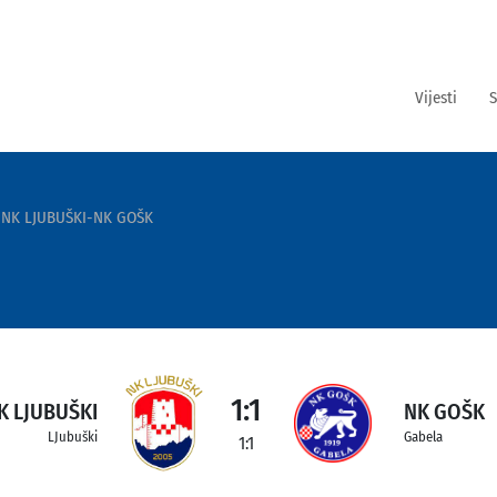
Vijesti
S
NK LJUBUŠKI-NK GOŠK
1:1
K LJUBUŠKI
NK GOŠK
LJubuški
Gabela
1:1