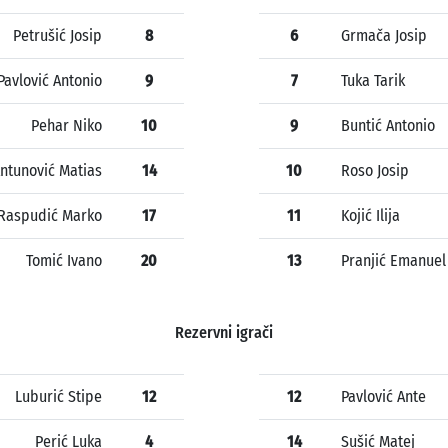
Petrušić Josip
8
6
Grmača Josip
Pavlović Antonio
9
7
Tuka Tarik
Pehar Niko
10
9
Buntić Antonio
ntunović Matias
14
10
Roso Josip
Raspudić Marko
17
11
Kojić Ilija
Tomić Ivano
20
13
Pranjić Emanuel
Rezervni igrači
Luburić Stipe
12
12
Pavlović Ante
Perić Luka
4
14
Sušić Matej