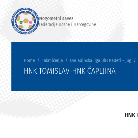
Nogometni savez
Federacije Bosne i Hercegovine
Home
Takmičenja
Omladinska liga BiH Kadeti - Jug
HNK TOMISLAV-HNK ČAPLJINA
HNK 