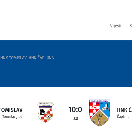
Vijesti
S
HNK TOMISLAV-HNK ČAPLJINA
10:0
TOMISLAV
HNK Č
Tomislavgrad
Čapljina
3:0