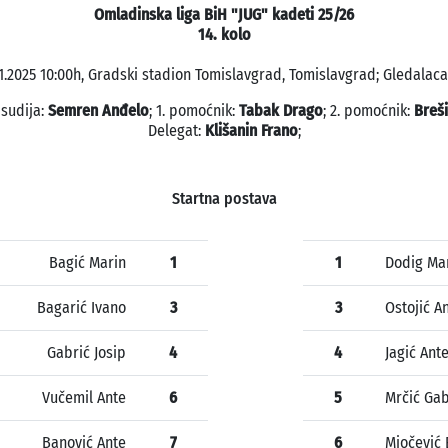
Omladinska liga BiH "JUG" kadeti 25/26
14. kolo
11.2025 10:00h, Gradski stadion Tomislavgrad, Tomislavgrad; Gledalaca:
 sudija:
Semren Anđelo
; 1. pomoćnik:
Tabak Drago
; 2. pomoćnik:
Breši
Delegat:
Klišanin Frano
;
Startna postava
Bagić Marin
1
1
Dodig Ma
Bagarić Ivano
3
3
Ostojić A
Gabrić Josip
4
4
Jagić Ant
Vučemil Ante
6
5
Mrčić Gab
Banović Ante
7
6
Miočević