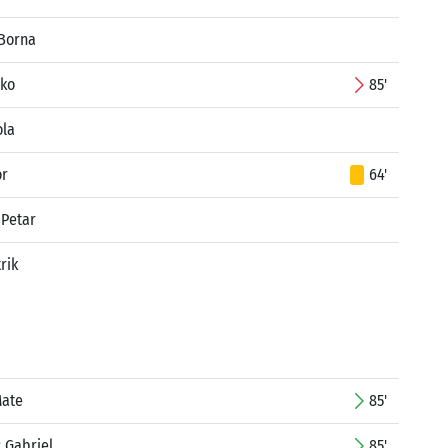
 Borna
rko
85'
ola
or
64'
 Petar
rik
Mate
85'
 Gabriel
85'