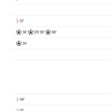
57'
36'
(P) 59'
80'
34'
46'
57'