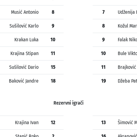
Musić Antonio
8
7
Udženija
Sušilović Karlo
9
8
Kožul Ma
Krakan Luka
10
9
Falak Nik
Krajina Stipan
11
10
Bule Vikt
Sušilović Dario
15
11
Brajković
Baković Jandre
18
19
Džeba Pat
Rezervni igrači
Krajina Ivan
12
13
Šimović 
Stanić Roko
2
16
Akrapović