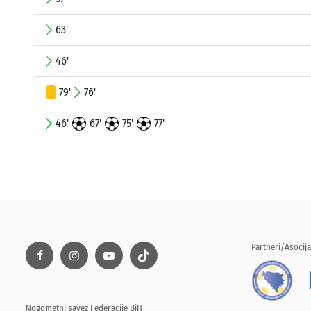
63'
46'
79'
76'
46'
67'
75'
77'
Partneri/Asocija
Nogometni savez Federacije BiH