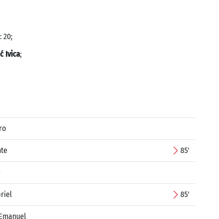
 20;
ć Ivica
;
ro
nte
85'
e
riel
85'
 Emanuel