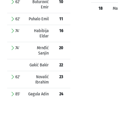
62'
Buturović
10
Emir
18
Ma
62'
Puhalo Emil
11
74'
Habibija
16
Eldar
74'
Mrnđić
20
Sanjin
Gakić Bakir
22
62'
Novalić
23
Ibrahim
85'
Gagula Adin
24