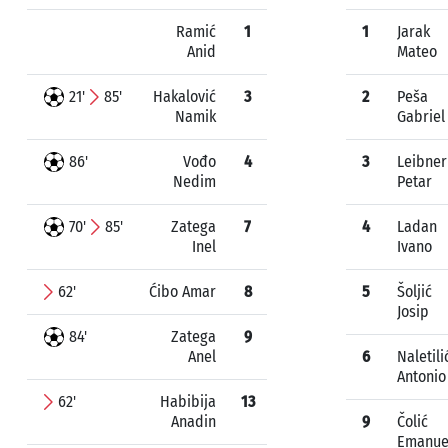
Ramić
1
1
Jarak
Anid
Mateo
21'
85'
Hakalović
3
2
Peša
Namik
Gabriel
86'
Vođo
4
3
Leibner
Nedim
Petar
70'
85'
Zatega
7
4
Ladan
Inel
Ivano
62'
Ćibo Amar
8
5
Šoljić
Josip
84'
Zatega
9
Anel
6
Naletili
Antonio
62'
Habibija
13
Anadin
9
Čolić
Emanue