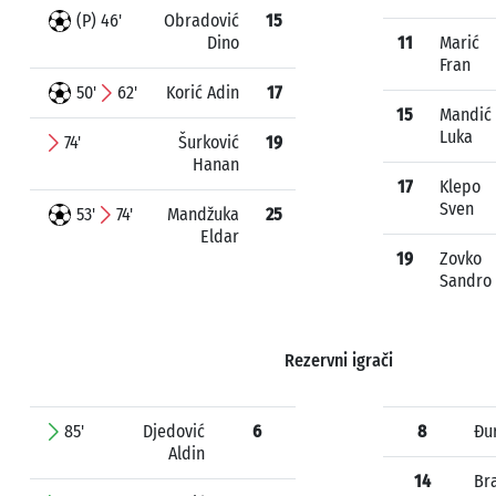
(P) 46'
Obradović
15
Dino
11
Marić
Fran
50'
62'
Korić Adin
17
15
Mandić
Luka
74'
Šurković
19
Hanan
17
Klepo
Sven
53'
74'
Mandžuka
25
Eldar
19
Zovko
Sandro
Rezervni igrači
85'
Djedović
6
8
Đu
Aldin
14
Bra