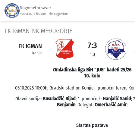
Nogometni savez
Federacije Bosne i Hercegovine
FK IGMAN-NK MEĐUGORJE
7:3
FK IGMAN
Konjic
1:0
Omladinska liga BiH "JUG" kadeti 25/26
10. kolo
05.10.2025 10:00h, Gradski stadion Konjic - pomoćni teren, Konj
Glavni sudija:
Busuladžić Rijad
; 1. pomoćnik:
Hanjalić Sanid
; 
Benjamin
; Delegat:
Omerbašić Amir
;
Startna postava