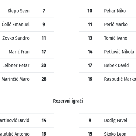
Klepo Sven
7
10
Pehar Niko
Čolić Emanuel
9
11
Perić Marko
Zovko Sandro
11
13
Tomić Ivano
Marić Fran
17
14
Petković Nikola
Leibner Petar
20
17
Bebek David
Marinčić Maro
28
19
Raspudić Marko
Rezervni igrači
artinović David
14
9
Dodig Pavel
aletilić Antonio
19
15
Skoko Leon