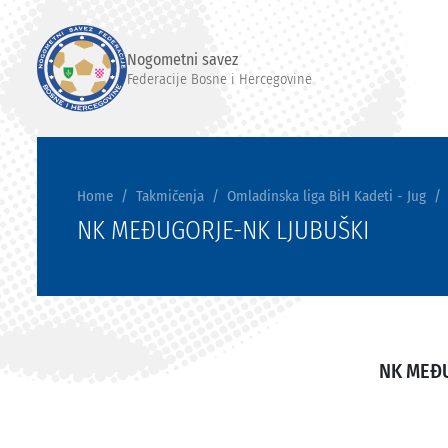
Nogometni savez
Federacije Bosne i Hercegovine
Home
Takmičenja
Omladinska liga BiH Kadeti - Jug
NK MEĐUGORJE-NK LJUBUŠKI
NK MEĐ