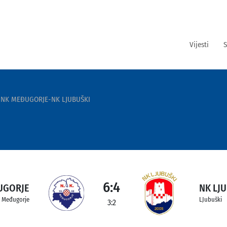
Vijesti
S
NK MEĐUGORJE-NK LJUBUŠKI
6:4
UGORJE
NK LJ
Međugorje
LJubuški
3:2