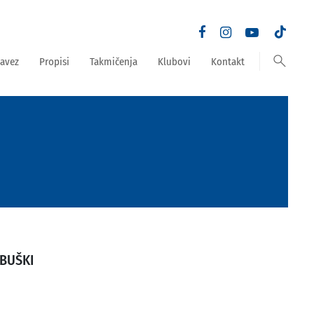
search
avez
Propisi
Takmičenja
Klubovi
Kontakt
UBUŠKI