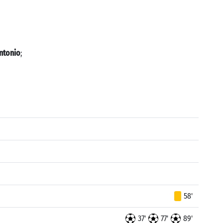
ntonio
;
58'
37'
77'
89'