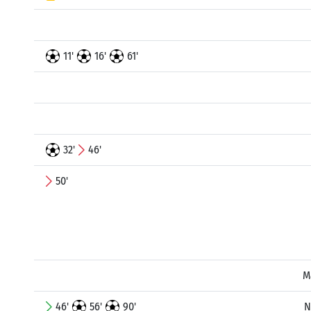
11'
16'
61'
32'
46'
50'
M
46'
56'
90'
N