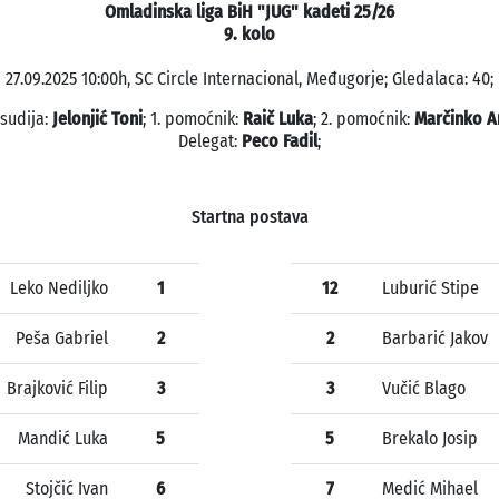
Omladinska liga BiH "JUG" kadeti 25/26
9. kolo
27.09.2025 10:00h, SC Circle Internacional, Međugorje; Gledalaca: 40;
 sudija:
Jelonjić Toni
; 1. pomoćnik:
Raič Luka
; 2. pomoćnik:
Marčinko A
Delegat:
Peco Fadil
;
Startna postava
Leko Nediljko
1
12
Luburić Stipe
Peša Gabriel
2
2
Barbarić Jakov
Brajković Filip
3
3
Vučić Blago
Mandić Luka
5
5
Brekalo Josip
Stojčić Ivan
6
7
Medić Mihael