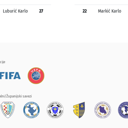
Luburić Karlo
27
22
Markić Karlo
cije
lni/Županijski savezi