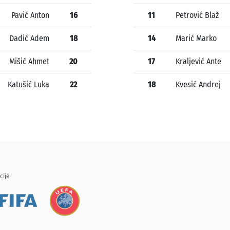
Pavić Anton
16
11
Petrović Blaž
Dadić Adem
18
14
Marić Marko
Mišić Ahmet
20
17
Kraljević Ante
Katušić Luka
22
18
Kvesić Andrej
cije