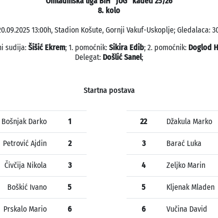
Omladinska liga BiH "JUG" kadeti 25/26
8. kolo
20.09.2025 13:00h, Stadion Košute, Gornji Vakuf-Uskoplje; Gledalaca: 30
i sudija:
Šišić Ekrem
; 1. pomoćnik:
Sikira Edib
; 2. pomoćnik:
Doglod H
Delegat:
Došlić Sanel
;
Startna postava
Bošnjak Darko
1
22
Džakula Marko
Petrović Ajdin
2
3
Barać Luka
Čivčija Nikola
3
4
Zeljko Marin
Boškić Ivano
5
5
Kljenak Mladen
Prskalo Mario
6
6
Vučina David