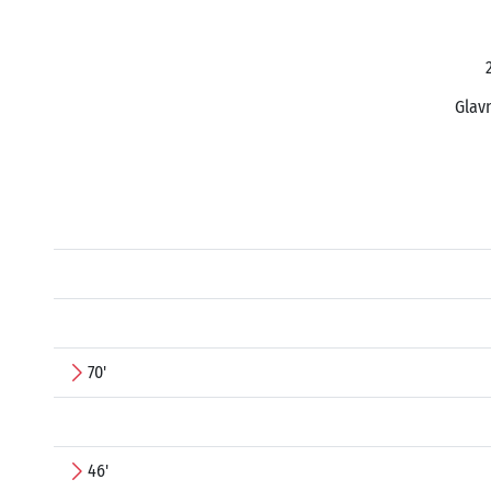
Glavn
70'
46'