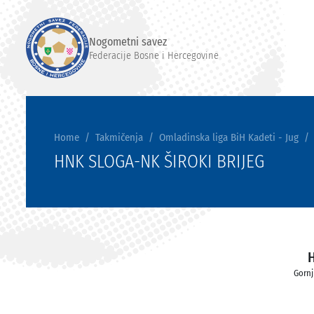
Nogometni savez
Federacije Bosne i Hercegovine
Home
Takmičenja
Omladinska liga BiH Kadeti - Jug
HNK SLOGA-NK ŠIROKI BRIJEG
Gornj