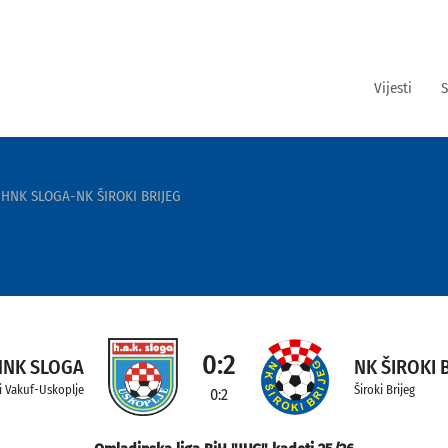
Vijesti
S
HNK SLOGA-NK ŠIROKI BRIJEG
0:2
HNK SLOGA
NK ŠIROKI 
i Vakuf-Uskoplje
Široki Brijeg
0:2