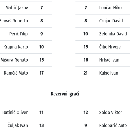
Mabić Jakov
7
7
Lončar Niko
Glavaš Roberto
8
8
Crnjac David
Perić Filip
9
10
Zelenika David
Krajina Karlo
10
15
Čilić Hrvoje
Mišura Renato
15
16
Hrkać Ivan
Ramčić Mato
17
21
Kukić Ivan
Rezervni igrači
Batinić Oliver
11
12
Soldo Viktor
Čuljak Ivan
13
9
Kolobarić Ante