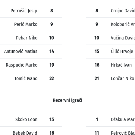
Petrušić Josip
8
8
Crnjac Davi
Perić Marko
9
9
Kolobarić A
Pehar Niko
10
10
Vučina Davi
Antunović Matias
14
15
Čilić Hrvoje
Raspudić Marko
19
16
Hrkać Ivan
Tomić Ivano
22
21
Lončar Niko
Rezervni igrači
Skoko Leon
15
1
Džakula Mar
Bebek David
16
11
Petrović Bla