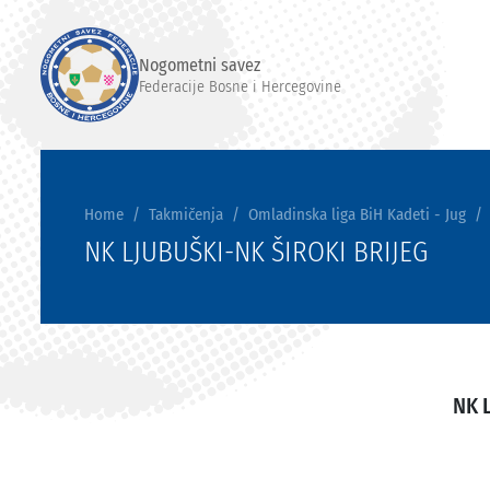
Nogometni savez
Federacije Bosne i Hercegovine
Home
Takmičenja
Omladinska liga BiH Kadeti - Jug
NK LJUBUŠKI-NK ŠIROKI BRIJEG
NK 