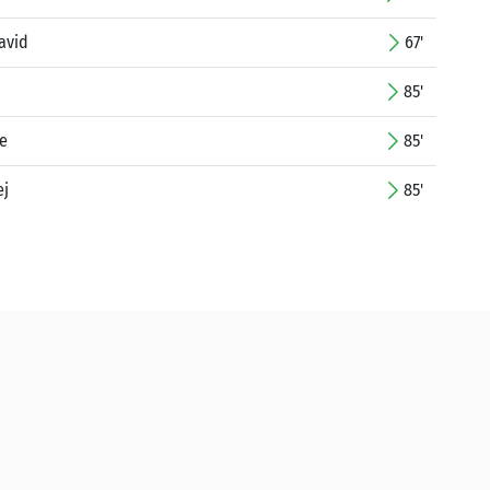
avid
67'
85'
te
85'
ej
85'