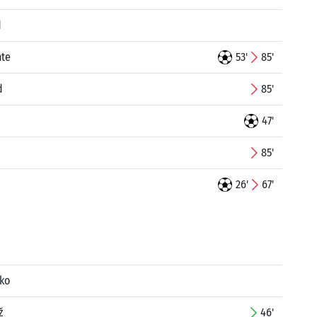
d
nte
53'
85'
d
85'
47'
85'
26'
67'
ko
ž
46'