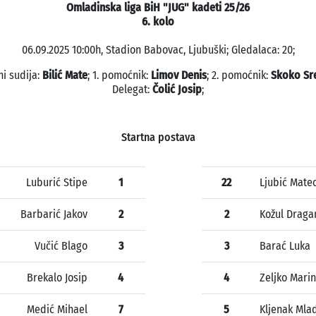
Omladinska liga BiH "JUG" kadeti 25/26
6. kolo
06.09.2025 10:00h, Stadion Babovac, Ljubuški; Gledalaca: 20;
ni sudija:
Bilić Mate
; 1. pomoćnik:
Limov Denis
; 2. pomoćnik:
Skoko Sr
Delegat:
Čolić Josip
;
Startna postava
Luburić Stipe
1
22
Ljubić Mate
Barbarić Jakov
2
2
Kožul Draga
Vučić Blago
3
3
Barać Luka
Brekalo Josip
4
4
Zeljko Marin
Medić Mihael
7
5
Kljenak Mla