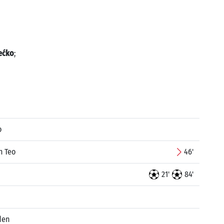
ećko
;
o
n Teo
46'
21'
84'
den