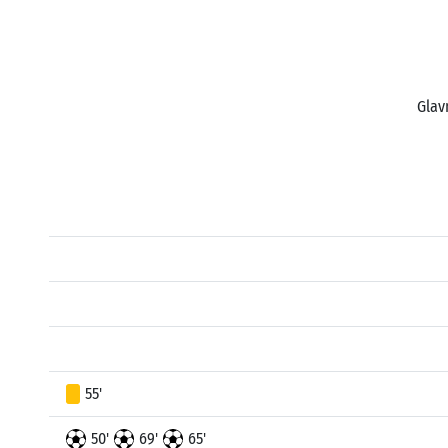
Glav
55'
50'
69'
65'