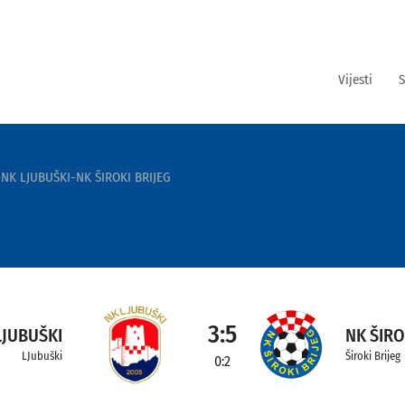
Vijesti
S
NK LJUBUŠKI-NK ŠIROKI BRIJEG
3:5
LJUBUŠKI
NK ŠIRO
LJubuški
Široki Brijeg
0:2