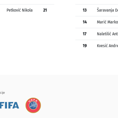
Petković Nikola
21
13
Šaravanja D
14
Marić Marko
17
Naletilić An
19
Kvesić Andr
cije