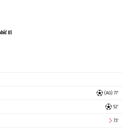
hić El
(AG) 77'
52'
73'