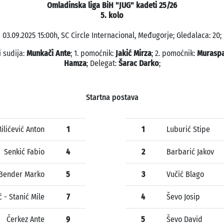
Omladinska liga BiH "JUG" kadeti 25/26
5. kolo
03.09.2025 15:00h, SC Circle Internacional, Međugorje; Gledalaca: 20;
i sudija:
Munkači Ante
; 1. pomoćnik:
Jakić Mirza
; 2. pomoćnik:
Muraspa
Hamza
; Delegat:
Šarac Darko
;
Startna postava
ilićević Anton
1
1
Luburić Stipe
Senkić Fabio
4
2
Barbarić Jakov
Bender Marko
5
3
Vučić Blago
ć - Stanić Mile
7
4
Ševo Josip
Čerkez Ante
9
5
Ševo David