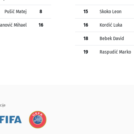
Pušić Matej
8
15
Skoko Leon
janović Mihael
16
16
Kordić Luka
18
Bebek David
19
Raspudić Marko
cije