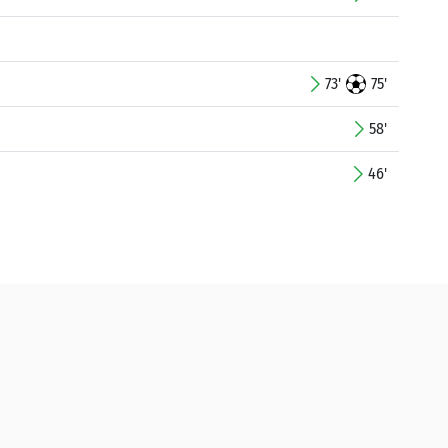
73'
75'
58'
46'