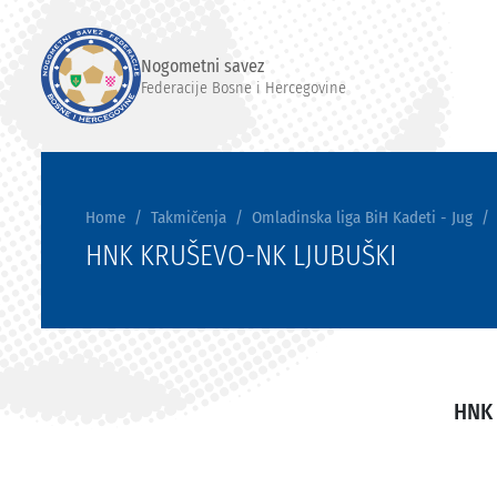
Nogometni savez
Federacije Bosne i Hercegovine
Home
Takmičenja
Omladinska liga BiH Kadeti - Jug
HNK KRUŠEVO-NK LJUBUŠKI
HNK