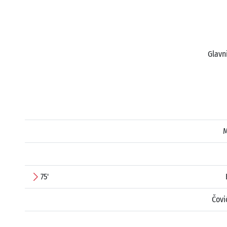
Glavn
M
75'
Čovi