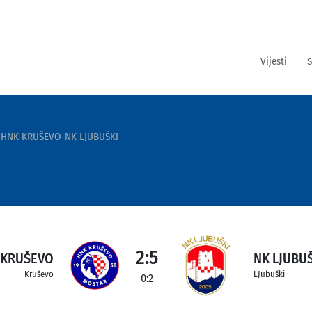
Vijesti
S
HNK KRUŠEVO-NK LJUBUŠKI
2:5
 KRUŠEVO
NK LJUBU
Kruševo
LJubuški
0:2