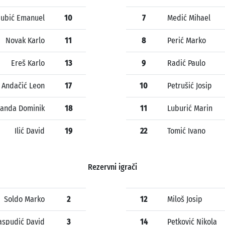
jubić Emanuel
10
7
Medić Mihael
Novak Karlo
11
8
Perić Marko
Ereš Karlo
13
9
Radić Paulo
Andačić Leon
17
10
Petrušić Josip
anda Dominik
18
11
Luburić Marin
Ilić David
19
22
Tomić Ivano
Rezervni igrači
Soldo Marko
2
12
Miloš Josip
aspudić David
3
14
Petković Nikola