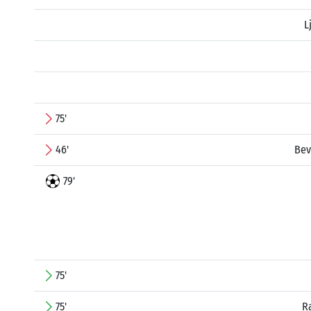
L
75'
46'
Bev
79'
75'
75'
R