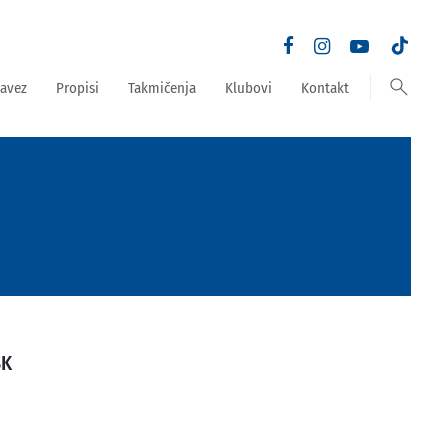
search
avez
Propisi
Takmičenja
Klubovi
Kontakt
ŠK