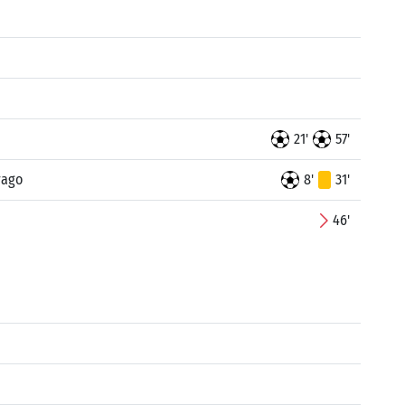
21'
57'
Drago
8'
31'
46'