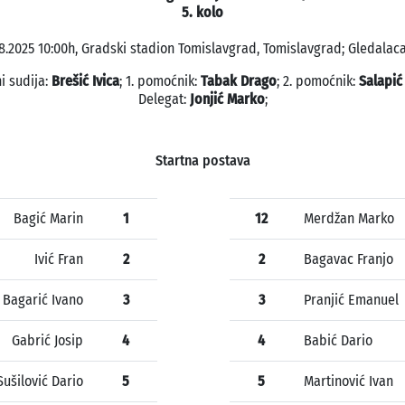
5. kolo
8.2025 10:00h, Gradski stadion Tomislavgrad, Tomislavgrad; Gledalaca
i sudija:
Brešić Ivica
; 1. pomoćnik:
Tabak Drago
; 2. pomoćnik:
Salapić
Delegat:
Jonjić Marko
;
Startna postava
Bagić Marin
1
12
Merdžan Marko
Ivić Fran
2
2
Bagavac Franjo
Bagarić Ivano
3
3
Pranjić Emanuel
Gabrić Josip
4
4
Babić Dario
Sušilović Dario
5
5
Martinović Ivan