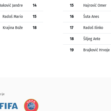
Baković Jandre
14
15
Hajrović Omer
Radoš Mario
15
16
Šuta Anes
Krajina Bože
18
17
Radoš Ilinko
18
Šiljeg Ante
19
Brajković Hrvoje
cije