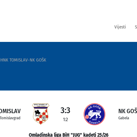
Vijesti
S
HNK TOMISLAV-NK GOŠK
3:3
OMISLAV
NK GO
Tomislavgrad
Gabela
1:2
Omladinska liga BiH "JUG" kadeti 25/26