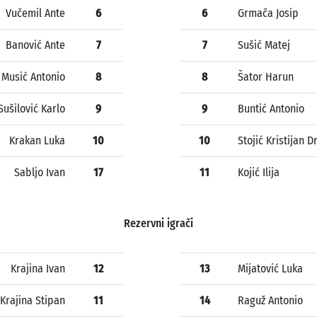
Vučemil Ante
6
6
Grmača Josip
Banović Ante
7
7
Sušić Matej
Musić Antonio
8
8
Šator Harun
Sušilović Karlo
9
9
Buntić Antonio
Krakan Luka
10
10
Stojić Kristijan 
Sabljo Ivan
17
11
Kojić Ilija
Rezervni igrači
Krajina Ivan
12
13
Mijatović Luka
Krajina Stipan
11
14
Raguž Antonio