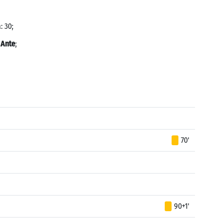
: 30;
 Ante
;
70'
90+1'