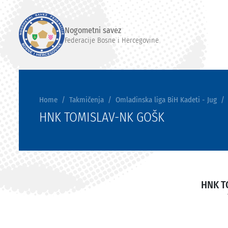
Nogometni savez
Federacije Bosne i Hercegovine
Home
Takmičenja
Omladinska liga BiH Kadeti - Jug
HNK TOMISLAV-NK GOŠK
HNK T