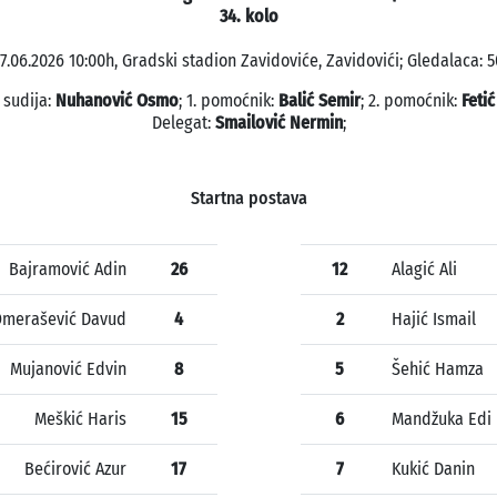
34. kolo
7.06.2026 10:00h, Gradski stadion Zavidoviće, Zavidovići; Gledalaca: 5
 sudija:
Nuhanović Osmo
; 1. pomoćnik:
Balić Semir
; 2. pomoćnik:
Fetić
Delegat:
Smailović Nermin
;
Startna postava
Bajramović Adin
26
12
Alagić Ali
merašević Davud
4
2
Hajić Ismail
Mujanović Edvin
8
5
Šehić Hamza
Meškić Haris
15
6
Mandžuka Edi
Bećirović Azur
17
7
Kukić Danin