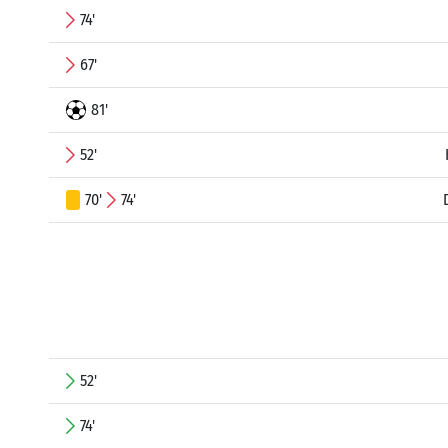
74'
67'
81'
52'
70'
74'
52'
74'