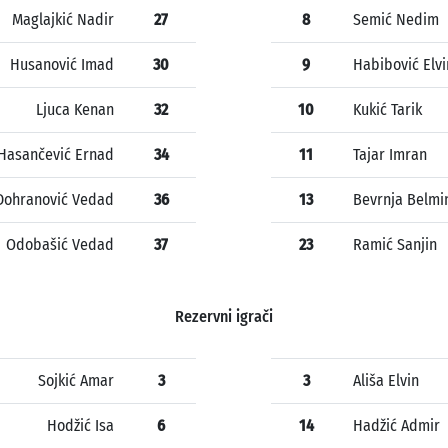
Maglajkić Nadir
27
8
Semić Nedim
Husanović Imad
30
9
Habibović Elvi
Ljuca Kenan
32
10
Kukić Tarik
Hasančević Ernad
34
11
Tajar Imran
Dohranović Vedad
36
13
Bevrnja Belmi
Odobašić Vedad
37
23
Ramić Sanjin
Rezervni igrači
Sojkić Amar
3
3
Ališa Elvin
Hodžić Isa
6
14
Hadžić Admir