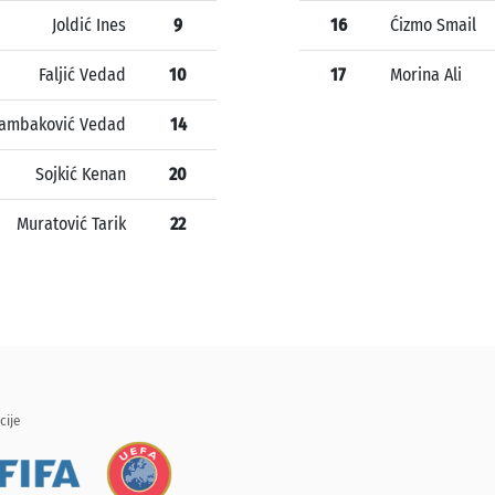
Joldić Ines
9
16
Ćizmo Smail
Faljić Vedad
10
17
Morina Ali
ambaković Vedad
14
Sojkić Kenan
20
Muratović Tarik
22
cije