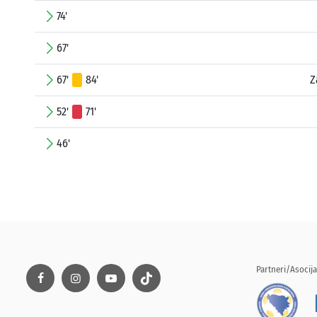
74'
67'
67'
84'
Z
52'
71'
46'
Partneri/Asocija