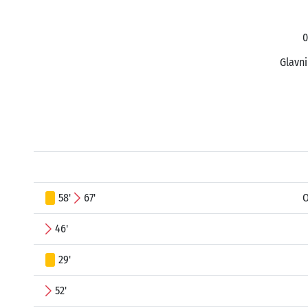
0
Glavni
58'
67'
O
46'
29'
52'