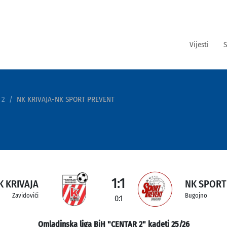
Vijesti
S
 2
NK KRIVAJA-NK SPORT PREVENT
1:1
K KRIVAJA
NK SPORT
Zavidovići
Bugojno
0:1
Omladinska liga BiH "CENTAR 2" kadeti 25/26