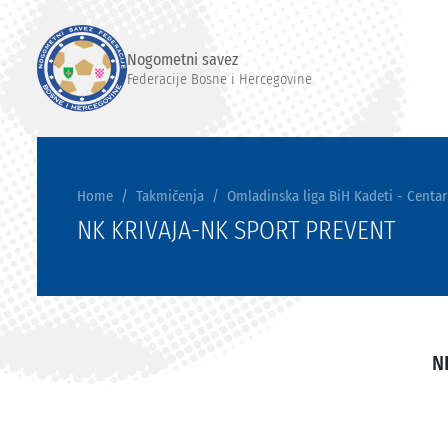
Nogometni savez
Federacije Bosne i Hercegovine
Home
Takmičenja
Omladinska liga BiH Kadeti - Centar
NK KRIVAJA-NK SPORT PREVENT
N