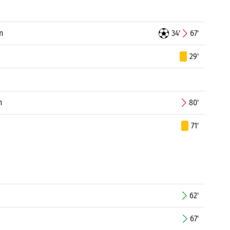
n
34'
67'
29'
n
80'
71'
62'
67'