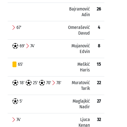
Bajramović
26
Adin
67'
Omerašević
4
Davud
69'
74'
Mujanović
8
Edvin
65'
Meškić
15
Haris
18'
25'
70'
78'
Muratović
22
Tarik
5'
Maglajkić
27
Nadir
74'
Ljuca
32
Kenan