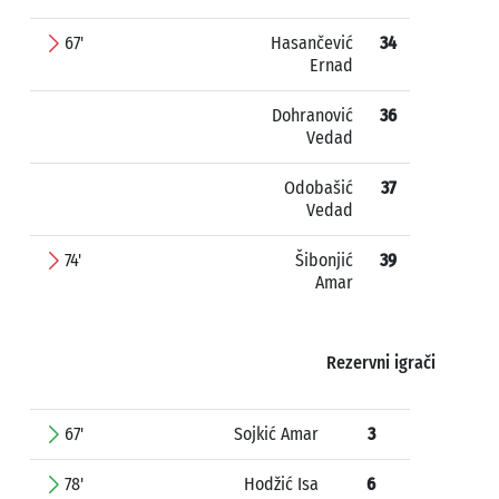
67'
Hasančević
34
Ernad
Dohranović
36
Vedad
Odobašić
37
Vedad
74'
Šibonjić
39
Amar
Rezervni igrači
67'
Sojkić Amar
3
78'
Hodžić Isa
6