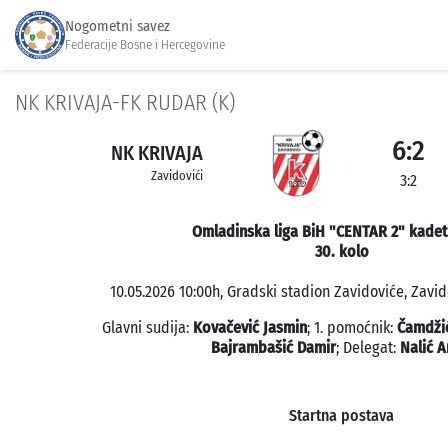
Nogometni savez
Federacije Bosne i Hercegovine
NK KRIVAJA-FK RUDAR (K)
6:2
NK KRIVAJA
Zavidovići
3:2
Omladinska liga BiH "CENTAR 2" kadet
30. kolo
10.05.2026 10:00h, Gradski stadion Zavidoviće, Zavido
Glavni sudija:
Kovačević Jasmin
; 1. pomoćnik:
Čamdži
Bajrambašić Damir
; Delegat:
Nalić 
Startna postava