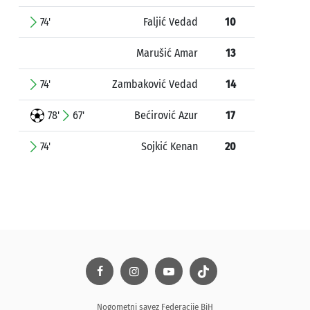
74'
Faljić Vedad
10
Marušić Amar
13
74'
Zambaković Vedad
14
78'
67'
Bećirović Azur
17
74'
Sojkić Kenan
20
Nogometni savez Federacije BiH