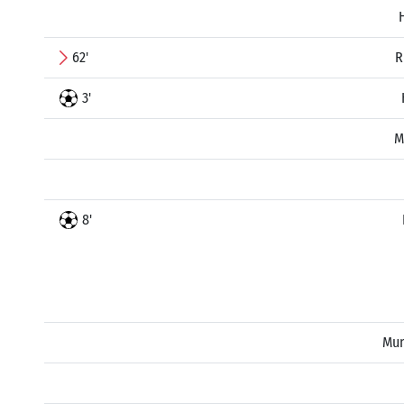
62'
R
3'
M
8'
Mum