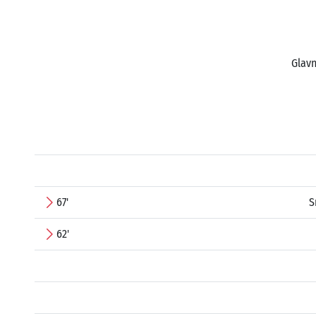
Glavn
67'
S
62'