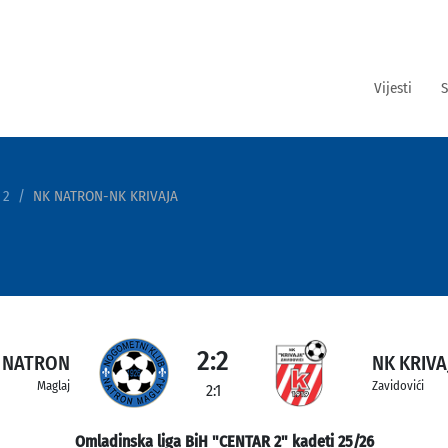
Vijesti
S
 2
NK NATRON-NK KRIVAJA
2:2
 NATRON
NK KRIVA
Maglaj
Zavidovići
2:1
Omladinska liga BiH "CENTAR 2" kadeti 25/26