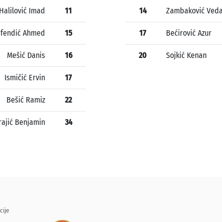
Halilović Imad
11
14
Zambaković Ved
fendić Ahmed
15
17
Bećirović Azur
Mešić Danis
16
20
Sojkić Kenan
Ismičić Ervin
17
Bešić Ramiz
22
rajić Benjamin
34
cije