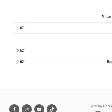
Musae
67'
62'
62'
Bu
Partneri/Asocija