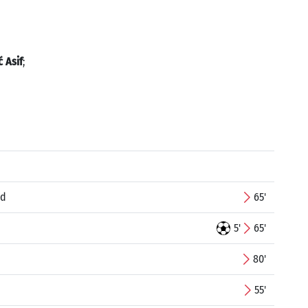
 Asif
;
ud
65'
5'
65'
80'
55'