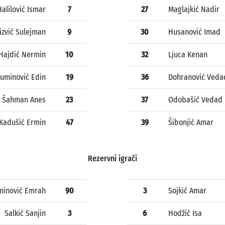
Halilović Ismar
7
27
Maglajkić Nadir
izvić Sulejman
9
30
Husanović Imad
Hajdić Nermin
10
32
Ljuca Kenan
uminović Edin
19
36
Dohranović Veda
Šahman Anes
23
37
Odobašić Vedad
Kadušić Ermin
47
39
Šibonjić Amar
Rezervni igrači
inović Emrah
90
3
Sojkić Amar
Salkić Sanjin
3
6
Hodžić Isa