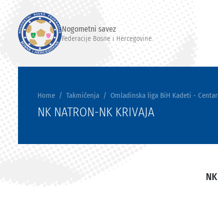
Nogometni savez
Federacije Bosne i Hercegovine
Home
Takmičenja
Omladinska liga BiH Kadeti - Centar
NK NATRON-NK KRIVAJA
NK