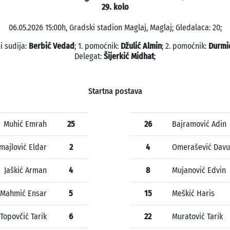
29. kolo
06.05.2026 15:00h, Gradski stadion Maglaj, Maglaj; Gledalaca: 20;
i sudija:
Berbić Vedad
; 1. pomoćnik:
Džulić Almin
; 2. pomoćnik:
Durmić
Delegat:
Šijerkić Midhat
;
Startna postava
Muhić Emrah
25
26
Bajramović Adin
majlović Eldar
2
4
Omerašević Dav
Jaškić Arman
4
8
Mujanović Edvin
Mahmić Ensar
5
15
Meškić Haris
Topovčić Tarik
6
22
Muratović Tarik