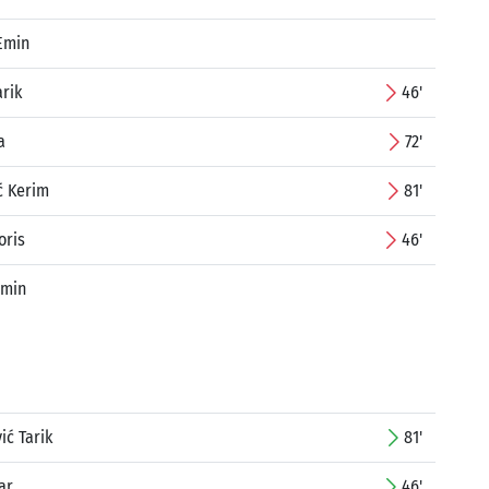
Emin
arik
46'
a
72'
ć Kerim
81'
oris
46'
Emin
ć Tarik
81'
ar
46'