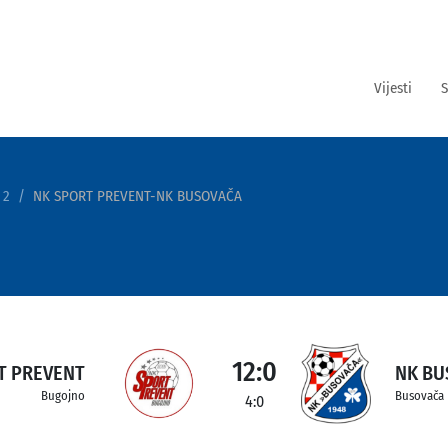
Vijesti
S
 2
NK SPORT PREVENT-NK BUSOVAČA
12:0
T PREVENT
NK BU
Bugojno
Busovača
4:0