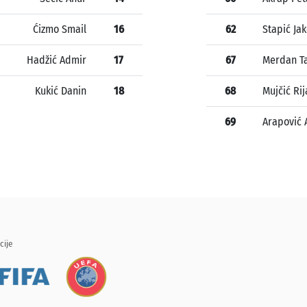
Ćizmo Smail
16
62
Stapić Ja
Hadžić Admir
17
67
Merdan Ta
Kukić Danin
18
68
Mujčić Ri
69
Arapović 
cije