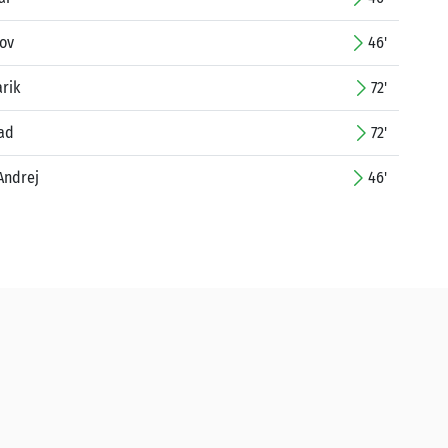
kov
46'
rik
72'
jad
72'
Andrej
46'