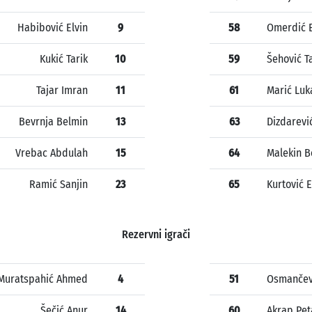
Habibović Elvin
9
58
Omerdić 
Kukić Tarik
10
59
Šehović T
Tajar Imran
11
61
Marić Luk
Bevrnja Belmin
13
63
Dizdarevi
Vrebac Abdulah
15
64
Malekin B
Ramić Sanjin
23
65
Kurtović 
Rezervni igrači
Muratspahić Ahmed
4
51
Osmančevi
Šečić Anur
14
60
Akrap Pet