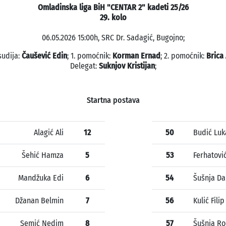
Omladinska liga BiH "CENTAR 2" kadeti 25/26
29. kolo
06.05.2026 15:00h, SRC Dr. Sadagić, Bugojno;
sudija:
Čaušević Edin
; 1. pomoćnik:
Korman Ernad
; 2. pomoćnik:
Brica
Delegat:
Suknjov Kristijan
;
Startna postava
Alagić Ali
12
50
Budić Luk
Šehić Hamza
5
53
Ferhatovi
Mandžuka Edi
6
54
Šušnja Da
Džanan Belmin
7
56
Kulić Filip
Semić Nedim
8
57
Šušnja Ro