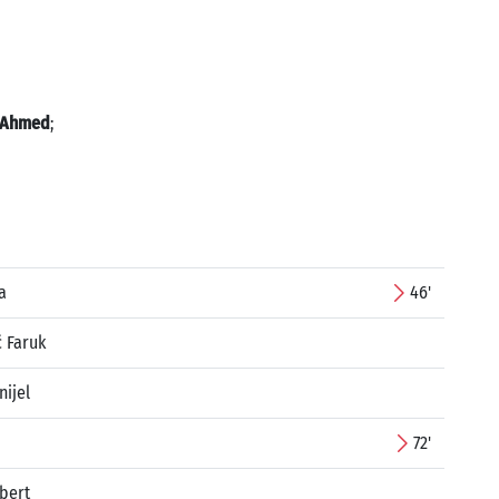
 Ahmed
;
a
46'
ć Faruk
nijel
72'
bert