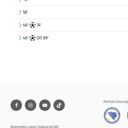
58'
46'
74'
46'
(P) 89'
Partneri/Asocija
Nogometni savez Federacije BiH