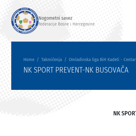
Nogometni savez
Federacije Bosne i Hercegovine
Home
Takmičenja
Omladinska liga BiH Kadeti - Centar
NK SPORT PREVENT-NK BUSOVAČA
NK SPOR