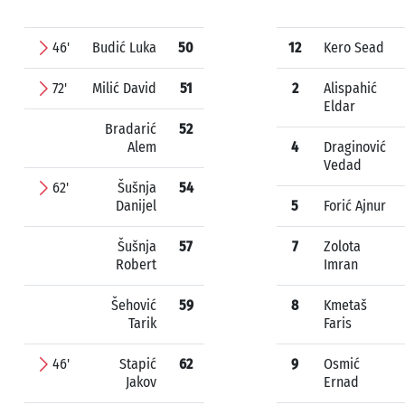
46'
Budić Luka
50
12
Kero Sead
72'
Milić David
51
2
Alispahić
Eldar
Bradarić
52
Alem
4
Draginović
Vedad
62'
Šušnja
54
Danijel
5
Forić Ajnur
Šušnja
57
7
Zolota
Robert
Imran
Šehović
59
8
Kmetaš
Tarik
Faris
46'
Stapić
62
9
Osmić
Jakov
Ernad