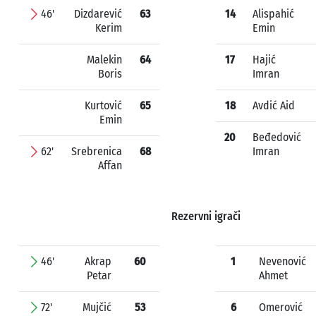
46'
Dizdarević
63
14
Alispahić
Kerim
Emin
Malekin
64
17
Hajić
Boris
Imran
Kurtović
65
18
Avdić Aid
Emin
20
Beđedović
62'
Srebrenica
68
Imran
Affan
Rezervni igrači
46'
Akrap
60
1
Nevenović
Petar
Ahmet
72'
Mujčić
53
6
Omerović