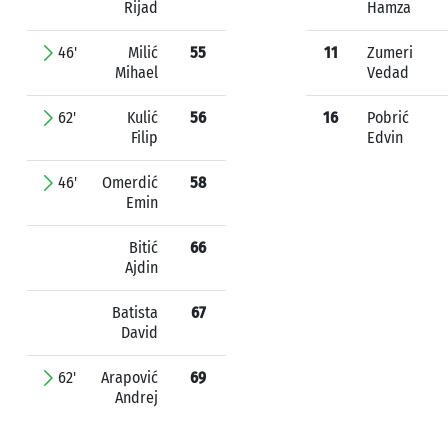
Rijad
Hamza
46'
Milić
55
11
Zumeri
Mihael
Vedad
62'
Kulić
56
16
Pobrić
Filip
Edvin
46'
Omerdić
58
Emin
Bitić
66
Ajdin
Batista
67
David
62'
Arapović
69
Andrej