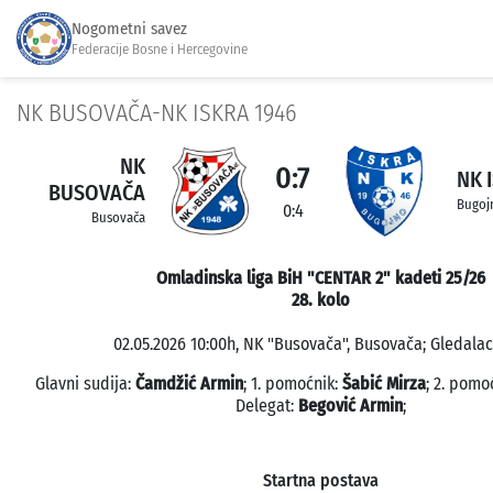
Nogometni savez
Federacije Bosne i Hercegovine
NK BUSOVAČA-NK ISKRA 1946
NK
0:7
NK 
BUSOVAČA
Bugoj
0:4
Busovača
Omladinska liga BiH "CENTAR 2" kadeti 25/26
28. kolo
02.05.2026 10:00h, NK "Busovača", Busovača; Gledalaca
Glavni sudija:
Čamdžić Armin
; 1. pomoćnik:
Šabić Mirza
; 2. pomo
Delegat:
Begović Armin
;
Startna postava