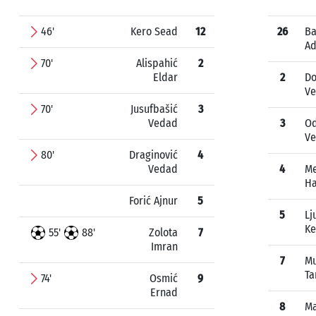
46'
Kero Sead
12
26
Ba
Ad
70'
Alispahić
2
Eldar
2
Do
V
70'
Jusufbašić
3
Vedad
3
Od
V
80'
Draginović
4
Vedad
4
Me
Ha
Forić Ajnur
5
5
Lj
Ke
55'
88'
Zolota
7
Imran
7
Mu
Ta
74'
Osmić
9
Ernad
8
Ma