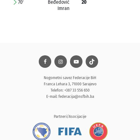
70'
Beđedović
20
Imran
Nogometni savez Federacije BiH
Franca Lehara 3, 71000 Sarajevo
Telefon: +387 33 556 650
E-mail:
federacija@nsfbih.ba
Partneri/Asocijacije