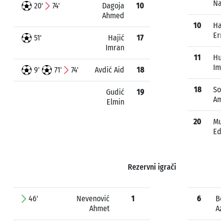
Na
20'
74'
Dagoja
10
Ahmed
10
Ha
Er
51'
Hajić
17
Imran
11
Hu
I
9'
71'
74'
Avdić Aid
18
18
So
Gudić
19
A
Elmin
20
Mu
Ed
Rezervni igrači
46'
Nevenović
1
6
B
Ahmet
A