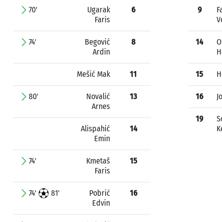
70'
Ugarak
6
9
Fa
Faris
V
74'
Begović
8
14
O
Ardin
H
Mešić Mak
11
15
H
80'
Novalić
13
16
J
Arnes
19
S
Alispahić
14
K
Emin
74'
Kmetaš
15
Faris
74'
81'
Pobrić
16
Edvin