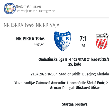
Nogometni savez
Federacije Bosne i Hercegovine
NK ISKRA 1946-NK KRIVAJA
7:1
NK ISKRA 1946
Bugojno
2:1
Omladinska liga BiH "CENTAR 2" kadeti 25/
25. kolo
21.04.2026 14:00h, Stadion Jaklić, Bugojno; Gledala
Glavni sudija:
Zaimović Amrudin
; 1. pomoćnik:
Ščetić Emir
; 
Arman
; Delegat:
Slišković Mišo
;
Startna postava