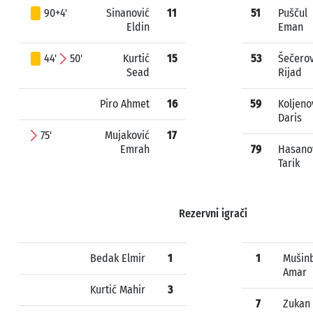
90+4'
Sinanović
11
51
Puščul
Eldin
Eman
44'
50'
Kurtić
15
53
Šečerov
Sead
Rijad
Piro Ahmet
16
59
Koljeno
Daris
75'
Mujaković
17
Emrah
79
Hasano
Tarik
Rezervni igrači
Bedak Elmir
1
1
Mušin
Amar
Kurtić Mahir
3
7
Zukan