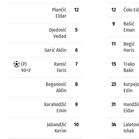
Plančić
12
12
Čolo Ed
Eldar
9
Bašić
Djedović
5
Eman
Vedad
11
Begić
Garić Aldin
6
Haris
(P)
Ramić
7
15
Trako
90+3'
Faris
Bakir
Beganović
8
23
Kurpejo
Aldin
Edin
Karahodžić
9
31
Handži
Emin
Eldar
Jabandžić
10
34
Laletov
Kerim
Ishak