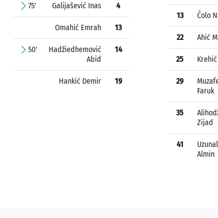
75'
Galijašević Inas
4
13
Čolo 
Omahić Emrah
13
22
Ahić M
50'
Hadžiedhemović
14
Abid
25
Krehić
Hankić Demir
19
29
Muzafe
Faruk
35
Alihod
Zijad
41
Uzunal
Almin