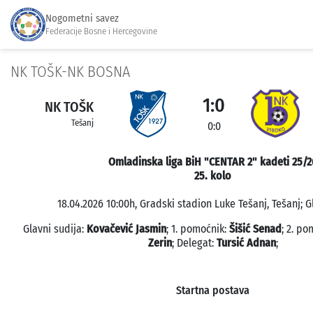
Nogometni savez
Federacije Bosne i Hercegovine
NK TOŠK-NK BOSNA
1:0
NK TOŠK
Tešanj
0:0
Omladinska liga BiH "CENTAR 2" kadeti 25/2
25. kolo
18.04.2026 10:00h, Gradski stadion Luke Tešanj, Tešanj; G
Glavni sudija:
Kovačević Jasmin
; 1. pomoćnik:
Šišić Senad
; 2. p
Zerin
; Delegat:
Tursić Adnan
;
Startna postava