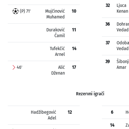
32
Ljuca
(P) 71'
Mujčinović
10
Kenan
Muhamed
36
Dohra
Duraković
11
Vedad
Čamil
37
Odoba
Tufekčić
14
Vedad
Arnel
39
Šibonj
46'
Alić
17
Amar
Dženan
Rezervni igrači
Hadžibegović
12
6
H
Adel
14
Z