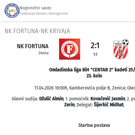
Nogometni savez
Federacije Bosne i Hercegovine
NK FORTUNA-NK KRIVAJA
2:1
NK FORTUNA
Zenica
1:1
Omladinska liga BiH "CENTAR 2" kadeti 25
23. kolo
11.04.2026 10:00h, Kamberovića polje B, Zenica; Gled
Glavni sudija:
Džulić Almin
; 1. pomoćnik:
Kovačević Jasmin
; 2. 
Zerin
; Delegat:
Šijerkić Midhat
;
Startna postava