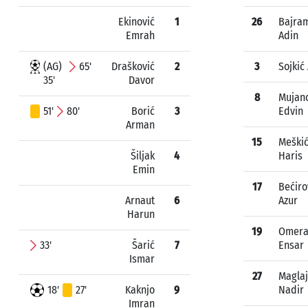
Ekinović
1
26
Bajra
Emrah
Adin
(AG)
65'
Drašković
2
3
Sojkić
35'
Davor
8
Mujan
51'
80'
Borić
3
Edvin
Arman
15
Meški
Šiljak
4
Haris
Emin
17
Bećiro
Arnaut
6
Azur
Harun
19
Omera
33'
Šarić
7
Ensar
Ismar
27
Maglaj
18'
27'
Kaknjo
9
Nadir
Imran