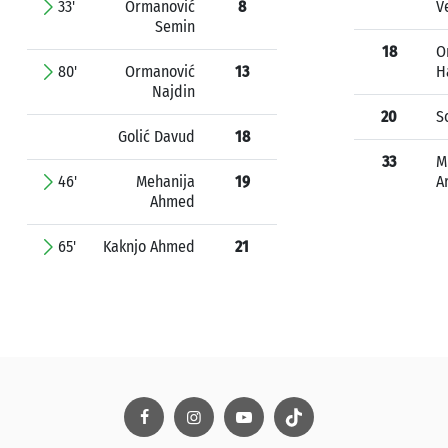
33'
Ormanović
8
V
Semin
18
O
80'
Ormanović
13
H
Najdin
20
S
Golić Davud
18
33
M
46'
Mehanija
19
A
Ahmed
65'
Kaknjo Ahmed
21