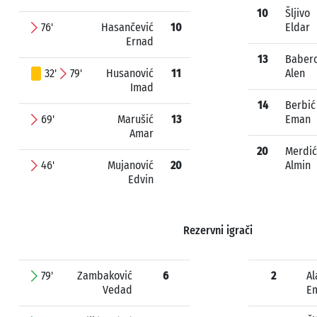
10
Šljivo
76'
Hasančević
10
Eldar
Ernad
13
Babero
32'
79'
Husanović
11
Alen
Imad
14
Berbić
69'
Marušić
13
Eman
Amar
20
Merdić
46'
Mujanović
20
Almin
Edvin
Rezervni igrači
79'
Zambaković
6
2
Al
Vedad
E