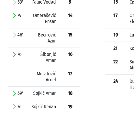
69'
Faljić Vedad
9
15
Či
79'
Omerašević
14
17
O
Ensar
El
46'
Bećirović
15
19
Lu
Azur
21
Ko
76'
Šibonjić
16
Amar
22
Sm
A
Muratović
17
Arnel
24
D
Hu
69'
Sojkić Amar
18
76'
Sojkić Kenan
19