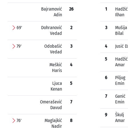
Bajramović
26
1
Hadžić
Adin
Ilhan
69'
Dohranović
2
3
Mušija
Vedad
Bilal
79'
Odobašić
3
4
Jusić 
Vedad
5
Hadžić
Meškić
4
Amar
Haris
6
Piljug
Ljuca
5
Emin
Kenan
7
Ganić
Omerašević
7
Emin
Davud
9
Škulj
76'
Maglajkić
8
Amar
Nadir