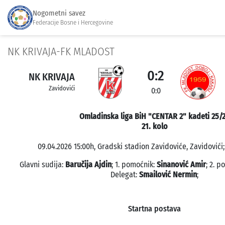
Nogometni savez
Federacije Bosne i Hercegovine
NK KRIVAJA-FK MLADOST
0:2
NK KRIVAJA
Zavidovići
0:0
Omladinska liga BiH "CENTAR 2" kadeti 25/
21. kolo
09.04.2026 15:00h, Gradski stadion Zavidoviće, Zavidovići;
Glavni sudija:
Baručija Ajdin
; 1. pomoćnik:
Sinanović Amir
; 2. 
Delegat:
Smailović Nermin
;
Startna postava