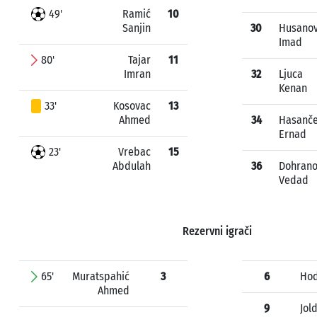
49'
Ramić
10
Sanjin
30
Husanov
Imad
80'
Tajar
11
Imran
32
Ljuca
Kenan
33'
Kosovac
13
Ahmed
34
Hasanče
Ernad
23'
Vrebac
15
Abdulah
36
Dohrano
Vedad
Rezervni igrači
65'
Muratspahić
3
6
Hod
Ahmed
9
Jol