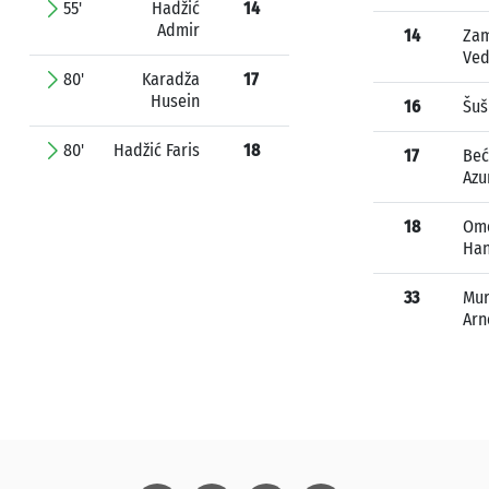
55'
Hadžić
14
Admir
14
Zam
Ve
80'
Karadža
17
Husein
16
Šuš
80'
Hadžić Faris
18
17
Beć
Azu
18
Ome
Ha
33
Mur
Arn