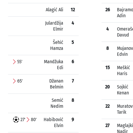
Alagić Ali
12
26
Bajramo
Adin
Julardžija
4
Elmir
4
Omeraše
Davud
Šehić
5
Hamza
8
Mujanov
Edvin
55'
Mandžuka
6
Edi
15
Meškić
Haris
65'
Džanan
7
Belmin
20
Sojkić
Kenan
Semić
8
Nedim
22
Muratov
Tarik
27'
80'
Habibović
9
Elvin
27
Maglajk
Nadir