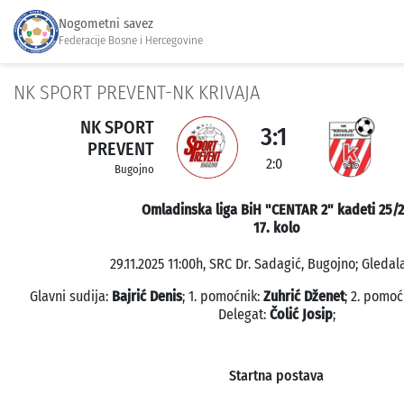
Nogometni savez
Federacije Bosne i Hercegovine
NK SPORT PREVENT-NK KRIVAJA
NK SPORT
3:1
PREVENT
2:0
Bugojno
Omladinska liga BiH "CENTAR 2" kadeti 25/
17. kolo
29.11.2025 11:00h, SRC Dr. Sadagić, Bugojno; Gledala
Glavni sudija:
Bajrić Denis
; 1. pomoćnik:
Zuhrić Dženet
; 2. pomoć
Delegat:
Čolić Josip
;
Startna postava