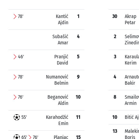
78'
Kantić
1
30
Akrap
Ajdin
Petar
Subašić
4
2
Selimo
Amar
Zinedi
46'
Pranjić
5
3
Karaul
David
Kerim
78'
Numanović
9
4
Arnaut
Belmin
Bakir
76'
Beganović
10
8
Smailo
Aldin
Armin
55'
Karahodžić
11
10
Bitić A
Emin
13
Maleki
65'
76'
Planjac
15
Boris