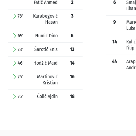
Fatić Ahmed
2
6
Smaj
Ilhan
76'
Karabegović
3
Hasan
9
Mari
Luka
65'
Numić Dino
6
14
Kulić
Filip
78'
Šarotić Enis
13
44
Arap
46'
Hodžić Maid
14
Andr
76'
Martinović
16
Kristian
76'
Čolić Ajdin
18