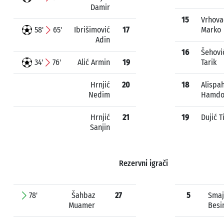
Damir
15
Vrhova
58'
65'
Ibrišimović
17
Marko
Adin
16
Šehovi
34'
76'
Alić Armin
19
Tarik
Hrnjić
20
18
Alispah
Nedim
Hamd
Hrnjić
21
19
Dujić T
Sanjin
Rezervni igrači
78'
Šahbaz
27
5
Smaj
Muamer
Besi