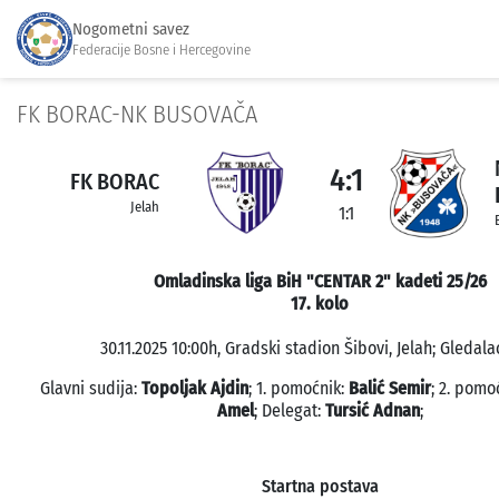
Nogometni savez
Federacije Bosne i Hercegovine
FK BORAC-NK BUSOVAČA
4:1
FK BORAC
Jelah
1:1
Omladinska liga BiH "CENTAR 2" kadeti 25/26
17. kolo
30.11.2025 10:00h, Gradski stadion Šibovi, Jelah; Gledalac
Glavni sudija:
Topoljak Ajdin
; 1. pomoćnik:
Balić Semir
; 2. pomo
Amel
; Delegat:
Tursić Adnan
;
Startna postava