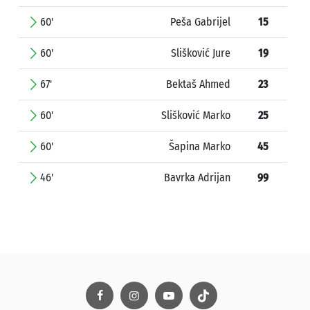
60'
Peša Gabrijel
15
60'
Slišković Jure
19
67'
Bektaš Ahmed
23
60'
Slišković Marko
25
60'
Šapina Marko
45
46'
Bavrka Adrijan
99