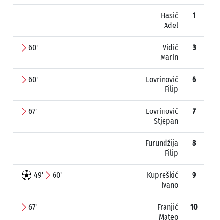
Hasić
1
Adel
60'
Vidić
3
Marin
60'
Lovrinović
6
Filip
67'
Lovrinović
7
Stjepan
Furundžija
8
Filip
49'
60'
Kupreškić
9
Ivano
67'
Franjić
10
Mateo