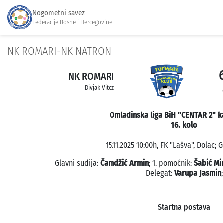
Nogometni savez
Federacije Bosne i Hercegovine
NK ROMARI-NK NATRON
NK ROMARI
Divjak Vitez
Omladinska liga BiH "CENTAR 2" k
16. kolo
15.11.2025 10:00h, FK "Lašva", Dolac; 
Glavni sudija:
Čamdžić Armin
; 1. pomoćnik:
Šabić Mi
Delegat:
Varupa Jasmin
;
Startna postava