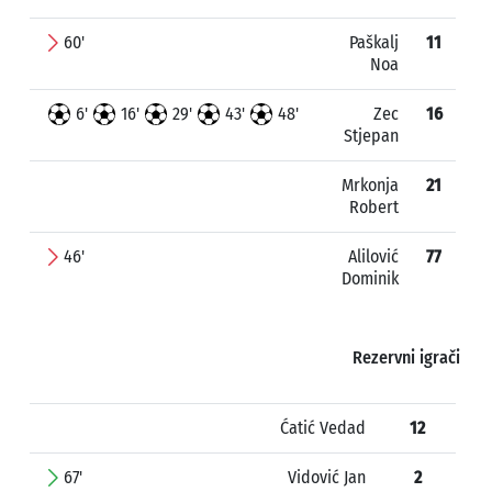
60'
Paškalj
11
Noa
6'
16'
29'
43'
48'
Zec
16
Stjepan
Mrkonja
21
Robert
46'
Alilović
77
Dominik
Rezervni igrači
Ćatić Vedad
12
67'
Vidović Jan
2