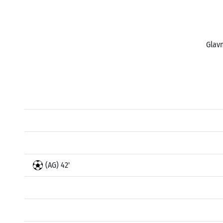
Glavn
(AG) 42'