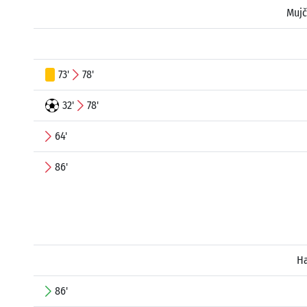
Muj
73'
78'
32'
78'
64'
86'
Ha
86'