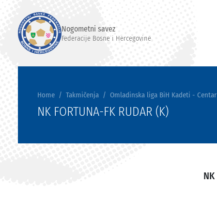
Nogometni savez
Federacije Bosne i Hercegovine
Home
Takmičenja
Omladinska liga BiH Kadeti - Centar
NK FORTUNA-FK RUDAR (K)
NK