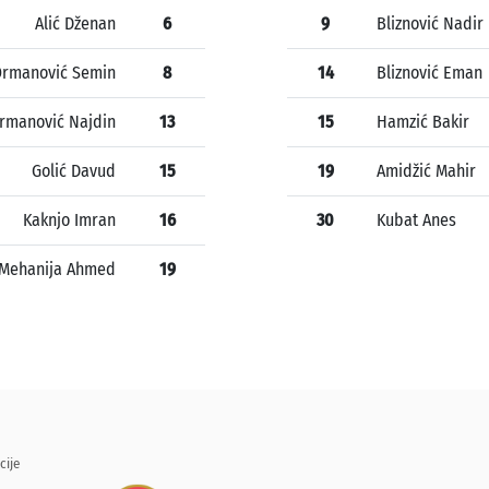
Alić Dženan
6
9
Bliznović Nadir
rmanović Semin
8
14
Bliznović Eman
rmanović Najdin
13
15
Hamzić Bakir
Golić Davud
15
19
Amidžić Mahir
Kaknjo Imran
16
30
Kubat Anes
Mehanija Ahmed
19
cije