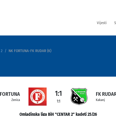
Vijesti
S
 2
NK FORTUNA-FK RUDAR (K)
1:1
 FORTUNA
FK RUDAR
Zenica
Kakanj
1:1
Omladinska liga BiH "CENTAR 2" kadeti 25/26