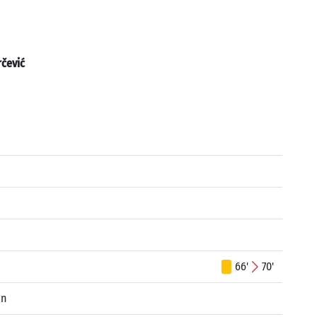
rčević
66'
70'
in