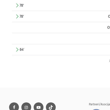
78'
78'
O
O
64'
Partneri/Asocija