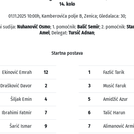
14. kolo
01.11.2025 10:00h, Kamberovića polje B, Zenica; Gledalaca: 30;
i sudija:
Nuhanović Osmo
; 1. pomoćnik:
Balić Semir
; 2. pomoćnik:
Sta
Amel
; Delegat:
Tursić Adnan
;
Startna postava
Ekinović Emrah
12
1
Fazlić Tarik
Drašković Davor
2
3
Musić Faruk
Šiljak Emin
4
5
Amidžić Azur
Ibrahimi Fatmir
7
6
Talić Harun
Šarić Ismar
9
7
Alimanović Arm