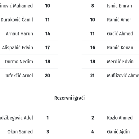
činović Muhamed
10
8
Ismić Emrah
Duraković Čamil
11
10
Ramić Amer
Arnaut Harun
14
11
Gačić Ahmed
Alispahić Edvin
17
16
Ramić Kenan
Durmo Nedim
18
18
Merdić Edvin
Tufekčić Arnel
20
21
Muflizović Ahm
Rezervni igrači
džibegović Adel
1
2
Kozlo Ahmed
Okan Samed
3
4
Ganić Ajdin