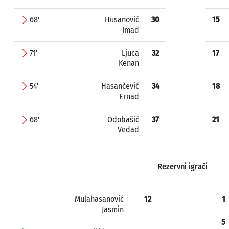
68'
Husanović
30
15
Imad
71'
Ljuca
32
17
Kenan
54'
Hasančević
34
18
Ernad
68'
Odobašić
37
21
Vedad
Rezervni igrači
Mulahasanović
12
1
Jasmin
5