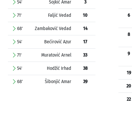
54'
Sojkić Amar
3
71'
Faljić Vedad
10
6
68'
Zambaković Vedad
14
8
54'
Bećirović Azur
17
9
71'
Muratović Arnel
33
54'
Hodžić Irhad
38
19
68'
Šibonjić Amar
39
20
22