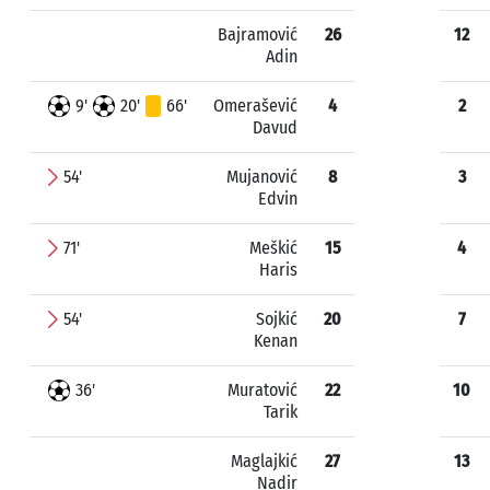
Bajramović
26
12
Adin
9'
20'
66'
Omerašević
4
2
Davud
54'
Mujanović
8
3
Edvin
71'
Meškić
15
4
Haris
54'
Sojkić
20
7
Kenan
36'
Muratović
22
10
Tarik
Maglajkić
27
13
Nadir