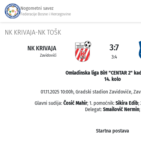
Nogometni savez
Federacije Bosne i Hercegovine
NK KRIVAJA-NK TOŠK
3:7
NK KRIVAJA
Zavidovići
3:4
Omladinska liga BiH "CENTAR 2" kad
14. kolo
01.11.2025 10:00h, Gradski stadion Zavidoviće, Zavi
Glavni sudija:
Čosić Mahir
; 1. pomoćnik:
Sikira Edib
;
Delegat:
Smailović Nermin
;
Startna postava