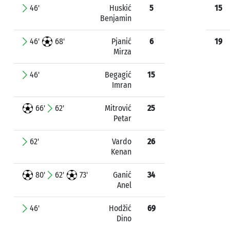
46'
Huskić
5
15
Benjamin
46'
68'
Pjanić
6
19
Mirza
46'
Begagić
15
Imran
66'
62'
Mitrović
25
Petar
62'
Vardo
26
Kenan
80'
62'
73'
Ganić
34
Anel
46'
Hodžić
69
Dino