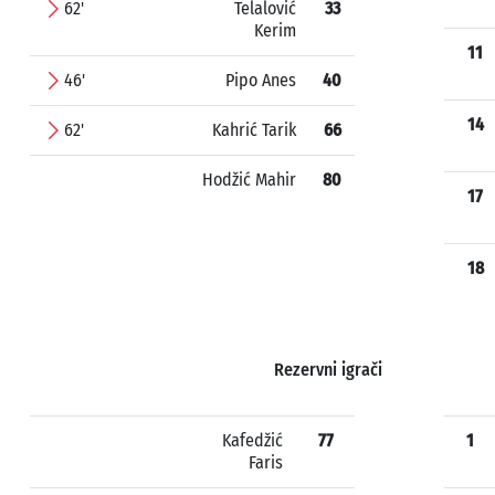
62'
Telalović
33
Kerim
11
46'
Pipo Anes
40
14
62'
Kahrić Tarik
66
Hodžić Mahir
80
17
18
Rezervni igrači
Kafedžić
77
1
Faris