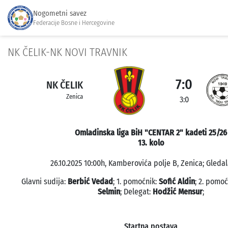
Nogometni savez
Federacije Bosne i Hercegovine
NK ČELIK-NK NOVI TRAVNIK
7:0
NK ČELIK
Zenica
3:0
Omladinska liga BiH "CENTAR 2" kadeti 25/26
13. kolo
26.10.2025 10:00h, Kamberovića polje B, Zenica; Gledal
Glavni sudija:
Berbić Vedad
; 1. pomoćnik:
Sofić Aldin
; 2. pomoć
Selmin
; Delegat:
Hodžić Mensur
;
Startna postava