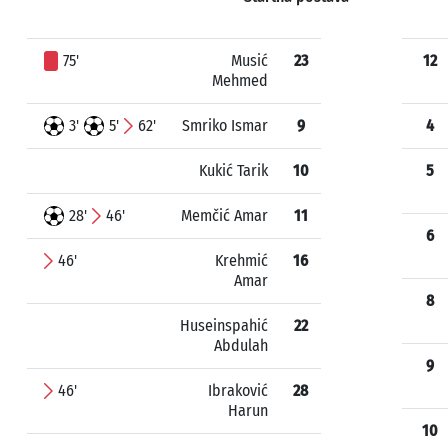
75'
Musić
23
12
Mehmed
3'
5'
62'
Smriko Ismar
9
4
Kukić Tarik
10
5
28'
46'
Memčić Amar
11
6
46'
Krehmić
16
Amar
8
Huseinspahić
22
Abdulah
9
46'
Ibraković
28
Harun
10