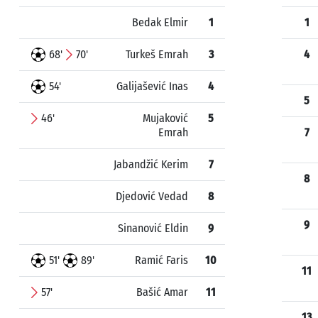
Bedak Elmir
1
1
68'
70'
Turkeš Emrah
3
4
54'
Galijašević Inas
4
5
46'
Mujaković
5
Emrah
7
Jabandžić Kerim
7
8
Djedović Vedad
8
9
Sinanović Eldin
9
51'
89'
Ramić Faris
10
11
57'
Bašić Amar
11
13