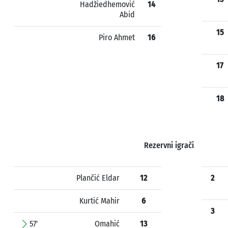
Hadžiedhemović
14
Abid
15
Piro Ahmet
16
17
18
Rezervni igrači
Plančić Eldar
12
2
Kurtić Mahir
6
3
57'
Omahić
13