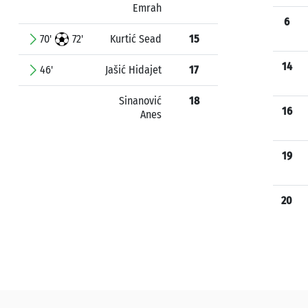
Emrah
6
70'
72'
Kurtić Sead
15
14
46'
Jašić Hidajet
17
Sinanović
18
16
Anes
19
20