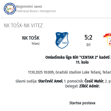
Nogometni savez
Federacije Bosne i Hercegovine
NK TOŠK-NK VITEZ
5:2
NK TOŠK
Tešanj
0:1
Omladinska liga BiH "CENTAR 2" kadeti 
11. kolo
11.10.2025 10:00h, Gradski stadion Luke Tešanj, Tešan
Glavni sudija:
Starčević Amel
; 1. pomoćnik:
Čosić Mahir
; 2.
Delegat:
Zilkić Admir
;
Startna postava