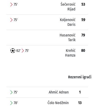
75'
Šečerović
53
Rijad
75'
Koljenović
59
Daris
Hasanović
79
Tarik
62'
75'
Krehić
80
Hamza
Rezervni igrači
75'
Ahmić Adnan
1
78'
Čolo Nedžmin
13