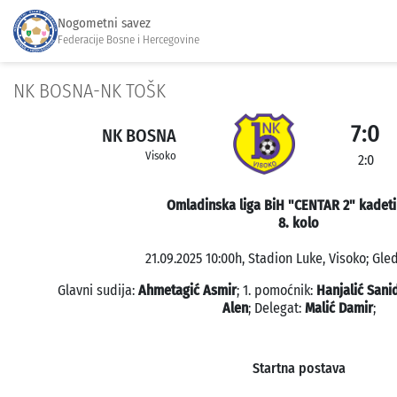
Nogometni savez
Federacije Bosne i Hercegovine
NK BOSNA-NK TOŠK
7:0
NK BOSNA
Visoko
2:0
Omladinska liga BiH "CENTAR 2" kadeti
8. kolo
21.09.2025 10:00h, Stadion Luke, Visoko; Gled
Glavni sudija:
Ahmetagić Asmir
; 1. pomoćnik:
Hanjalić Sani
Alen
; Delegat:
Malić Damir
;
Startna postava