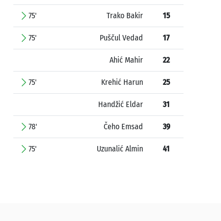
75'
Trako Bakir
15
75'
Puščul Vedad
17
Ahić Mahir
22
75'
Krehić Harun
25
Handžić Eldar
31
78'
Čeho Emsad
39
75'
Uzunalić Almin
41