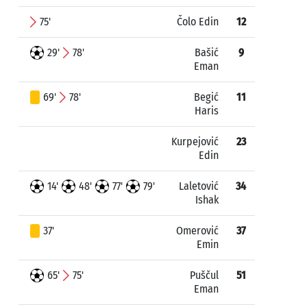
75'
Čolo Edin
12
29'
78'
Bašić
9
Eman
69'
78'
Begić
11
Haris
Kurpejović
23
Edin
14'
48'
77'
79'
Laletović
34
Ishak
37'
Omerović
37
Emin
65'
75'
Puščul
51
Eman