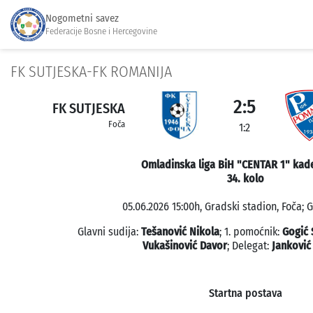
Nogometni savez
Federacije Bosne i Hercegovine
FK SUTJESKA-FK ROMANIJA
2:5
FK SUTJESKA
Foča
1:2
Omladinska liga BiH "CENTAR 1" kade
34. kolo
05.06.2026 15:00h, Gradski stadion, Foča; G
Glavni sudija:
Tešanović Nikola
; 1. pomoćnik:
Gogić 
Vukašinović Davor
; Delegat:
Janković
Startna postava