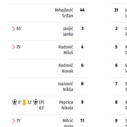
Mihajlović
44
31
Srđan
65'
Janjić
3
2
Janko
75'
Radović
4
5
Miloš
Radović
6
6
Novak
Ivanović
8
7
Nikša
6'
33'
(P)
Paprica
9
8
63'
Nikola
75'
Mitrić
11
9
Vojin