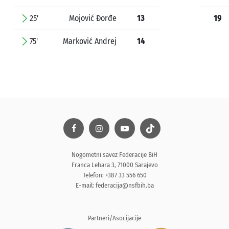
25'
Mojović Đorđe
13
19
75'
Marković Andrej
14
Nogometni savez Federacije BiH
Franca Lehara 3, 71000 Sarajevo
Telefon: +387 33 556 650
E-mail:
federacija@nsfbih.ba
Partneri/Asocijacije