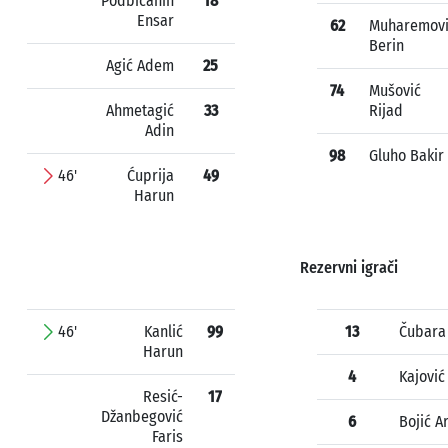
Podbićanin
18
Ensar
62
Muharemov
Berin
Agić Adem
25
74
Mušović
Ahmetagić
33
Rijad
Adin
98
Gluho Bakir
46'
Ćuprija
49
Harun
Rezervni igrači
46'
Kanlić
99
13
Čubara
Harun
4
Kajović
Resić-
17
Džanbegović
6
Bojić A
Faris