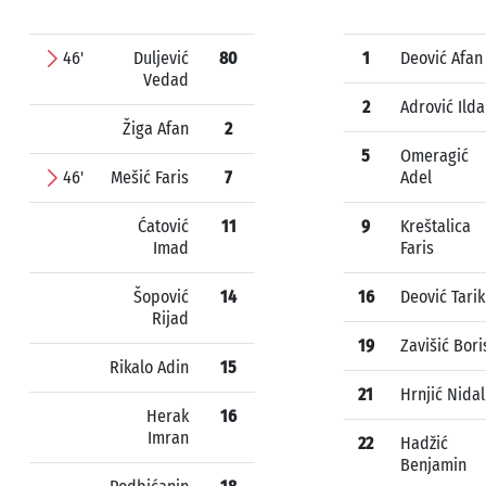
46'
Duljević
80
1
Deović Afan
Vedad
2
Adrović Ild
Žiga Afan
2
5
Omeragić
46'
Mešić Faris
7
Adel
Ćatović
11
9
Kreštalica
Imad
Faris
Šopović
14
16
Deović Tarik
Rijad
19
Zavišić Bori
Rikalo Adin
15
21
Hrnjić Nidal
Herak
16
Imran
22
Hadžić
Benjamin