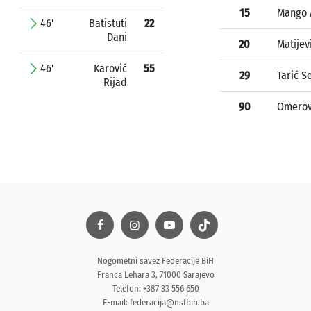
15
Mango 
46'
Batistuti
22
Dani
20
Matijev
46'
Karović
55
29
Tarić S
Rijad
90
Omerov
Nogometni savez Federacije BiH
Franca Lehara 3, 71000 Sarajevo
Telefon: +387 33 556 650
E-mail:
federacija@nsfbih.ba