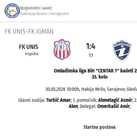
Nogometni savez
Federacije Bosne i Hercegovine
FK UNIS-FK IGMAN
1:4
FK UNIS
Vogošća
1:1
Omladinska liga BiH "CENTAR 1" kadeti 2
33. kolo
30.05.2026 10:00h, Hakija Mršo, Sarajevo; Gleda
Glavni sudija:
Turbić Amar
; 1. pomoćnik:
Ahmetagić Asmir
; 
Alen
; Delegat:
Omerbašić Amir
;
Startna postava