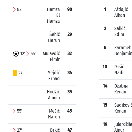
82'
Hamza
90
1
Aždajić
El
Ajhan
Hamza
2
Salkić
Šehić
29
Edim
Harun
6
Karameh
12'
55'
Mulavdić
32
Benjami
Elmir
10
Pašić
27'
Sejdić
34
Nadir
Ernad
14
Džabija
Hodžić
35
Kenan
Amnin
15
Sadikovi
55'
Mešić
45
Kenan
Harun
19
Julardžij
27'
Brkić
47
Ajnur