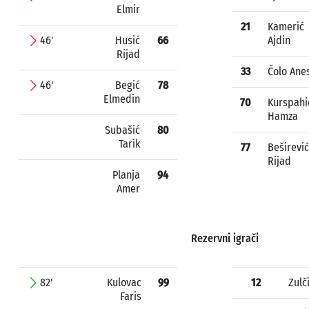
Elmir
21
Kamerić
46'
Husić
66
Ajdin
Rijad
33
Čolo Ane
46'
Begić
78
Elmedin
70
Kurspahi
Hamza
Subašić
80
Tarik
77
Beširević
Rijad
Planja
94
Amer
Rezervni igrači
82'
Kulovac
99
12
Zulč
Faris