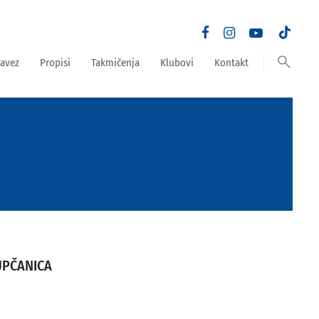
search
avez
Propisi
Takmičenja
Klubovi
Kontakt
UPČANICA