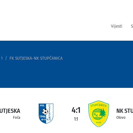
Vijesti
S
 1
FK SUTJESKA-NK STUPČANICA
4:1
SUTJESKA
NK ST
Foča
Olovo
1:1