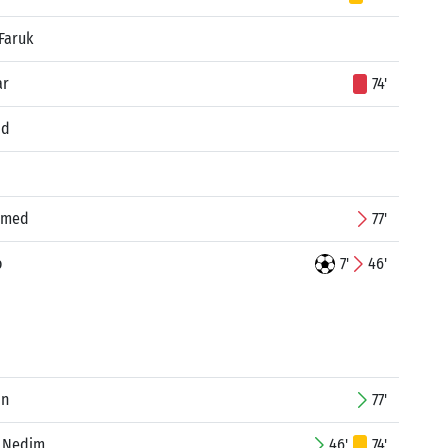
Faruk
ar
74'
id
amed
77'
o
7'
46'
in
77'
 Nedim
46'
74'