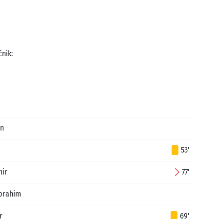
ćnik:
in
53'
mir
77'
Ibrahim
r
69'