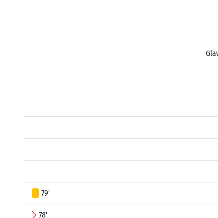
Gla
79'
78'