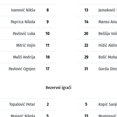
Ivanović Nikša
8
13
Jamaković 
Paprica Nikola
9
14
Manso Am
Pavlović Luka
10
20
Bešlija Vel
Mitrić Vojin
11
22
Hidić Aldin
Mališ Andrija
16
29
Bolić Muh
Pavlović Ognjen
17
31
Gurda Din
Rezervni igrači
Topalović Petar
2
5
Kopić Sanj
Mojović Nikola
5
23
Muminović