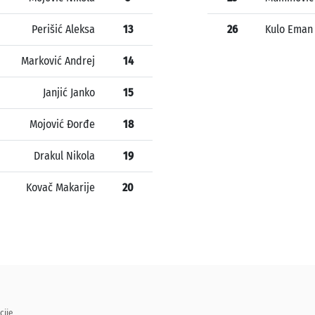
Perišić Aleksa
13
26
Kulo Eman
Marković Andrej
14
Janjić Janko
15
Mojović Đorđe
18
Drakul Nikola
19
Kovač Makarije
20
cije