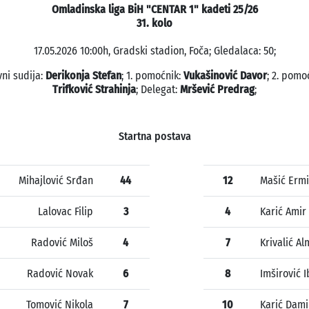
Omladinska liga BiH "CENTAR 1" kadeti 25/26
31. kolo
17.05.2026 10:00h, Gradski stadion, Foča; Gledalaca: 50;
vni sudija:
Derikonja Stefan
; 1. pomoćnik:
Vukašinović Davor
; 2. pomo
Trifković Strahinja
; Delegat:
Mršević Predrag
;
Startna postava
Mihajlović Srđan
44
12
Mašić Erm
Lalovac Filip
3
4
Karić Amir
Radović Miloš
4
7
Krivalić Al
Radović Novak
6
8
Imširović 
Tomović Nikola
7
10
Karić Dami