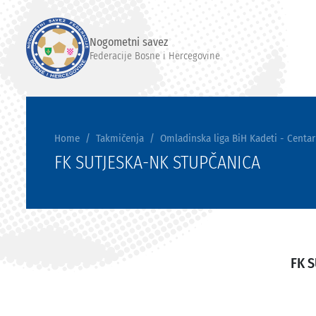
Nogometni savez
Federacije Bosne i Hercegovine
Home
Takmičenja
Omladinska liga BiH Kadeti - Centar
FK SUTJESKA-NK STUPČANICA
FK 