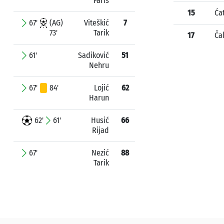
Faris
15
Ća
67'
(AG)
Viteškić
7
73'
Tarik
17
Ča
61'
Sadiković
51
Nehru
67'
84'
Lojić
62
Harun
62'
61'
Husić
66
Rijad
67'
Nezić
88
Tarik