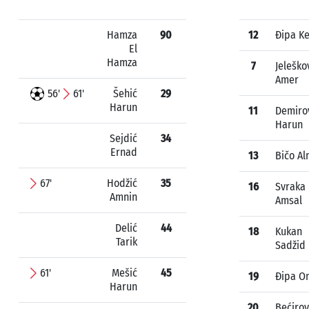
Hamza
90
12
Đipa K
El
Hamza
7
Jeleško
Amer
56'
61'
Šehić
29
Harun
11
Demiro
Harun
Sejdić
34
Ernad
13
Bičo Al
67'
Hodžić
35
16
Svraka
Amnin
Amsal
Delić
44
18
Kukan
Tarik
Sadžid
61'
Mešić
45
19
Đipa O
Harun
20
Bećirov