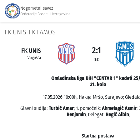
Nogometni savez
Federacije Bosne i Hercegovine
FK UNIS-FK FAMOS
2:1
FK UNIS
Vogošća
0:0
Omladinska liga BiH "CENTAR 1" kadeti 25
31. kolo
17.05.2026 10:00h, Hakija Mršo, Sarajevo; Gledala
Glavni sudija:
Turbić Amar
; 1. pomoćnik:
Ahmetagić Asmir
;
Benjamin
; Delegat:
Begić Albin
;
Startna postava