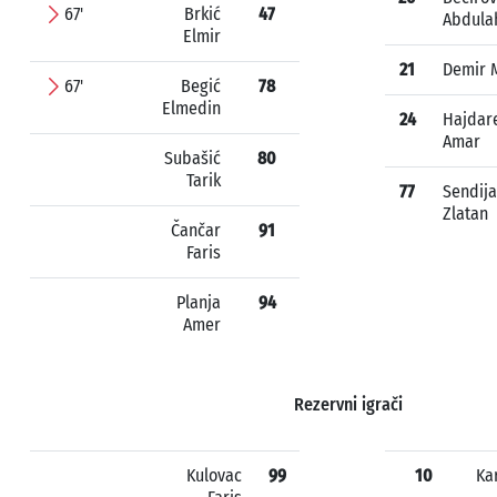
67'
Brkić
47
Abdula
Elmir
21
Demir 
67'
Begić
78
Elmedin
24
Hajdar
Amar
Subašić
80
Tarik
77
Sendija
Zlatan
Čančar
91
Faris
Planja
94
Amer
Rezervni igrači
Kulovac
99
10
Ka