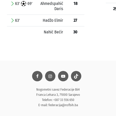
63'
69'
Ahmedspahić
18
Daris
2
63'
Hadžo Elmir
27
Nahić Bećir
30
Nogometni savez Federacije BiH
Franca Lehara 3, 71000 Sarajevo
Telefon: +387 33 556 650
E-mail:
federacija@nsfbih.ba