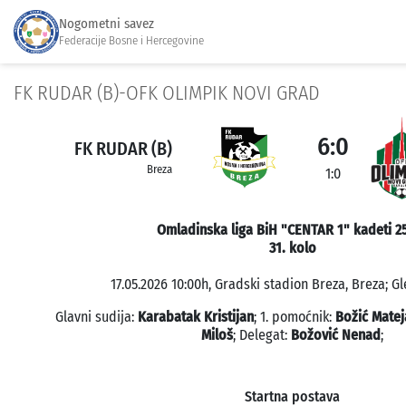
Nogometni savez
Federacije Bosne i Hercegovine
FK RUDAR (B)-OFK OLIMPIK NOVI GRAD
6:0
FK RUDAR (B)
Breza
1:0
Omladinska liga BiH "CENTAR 1" kadeti 2
31. kolo
17.05.2026 10:00h, Gradski stadion Breza, Breza; Gl
Glavni sudija:
Karabatak Kristijan
; 1. pomoćnik:
Božić Matej
Miloš
; Delegat:
Božović Nenad
;
Startna postava