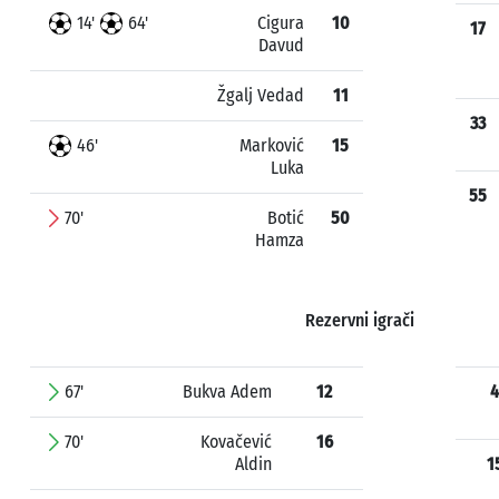
14'
64'
Cigura
10
17
Davud
Žgalj Vedad
11
33
46'
Marković
15
Luka
55
70'
Botić
50
Hamza
Rezervni igrači
67'
Bukva Adem
12
4
70'
Kovačević
16
Aldin
1