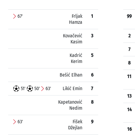
67'
Frljak
1
99
Hamza
Kovačević
3
2
Kasim
7
Kadrić
5
Kerim
8
Bešić Elhan
6
11
51'
50'
63'
Likić Emin
7
13
Kapetanović
8
Nedim
14
63'
Fišek
9
Džejlan
16