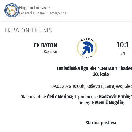
Nogometni savez
Federacije Bosne i Hercegovine
FK BATON-FK UNIS
10:1
FK BATON
Sarajevo
4:1
Omladinska liga BiH "CENTAR 1" kadet
30. kolo
09.05.2026 10:00h, Koševo II, Sarajevo; Gle
Glavni sudija:
Čelik Merima
; 1. pomoćnik:
Hadžović Ermin
;
Delegat:
Memić Mugdin
;
Startna postava