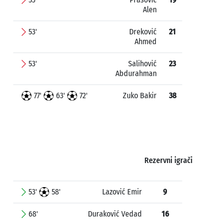
Alen
53'
Dreković
21
Ahmed
53'
Salihović
23
Abdurahman
77'
63'
72'
Zuko Bakir
38
Rezervni igrači
53'
58'
Lazović Emir
9
68'
Duraković Vedad
16