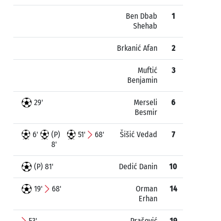
Ben Dbab
1
Shehab
Brkanić Afan
2
Muftić
3
Benjamin
29'
Merseli
6
Besmir
6'
(P)
51'
68'
Šišić Vedad
7
8'
(P) 81'
Dedić Danin
10
19'
68'
Orman
14
Erhan
53'
Prašović
19