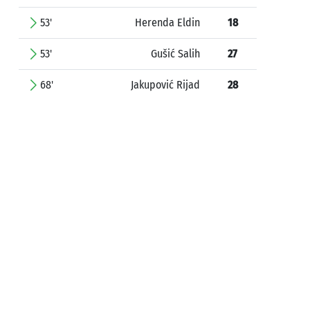
53'
Herenda Eldin
18
53'
Gušić Salih
27
68'
Jakupović Rijad
28