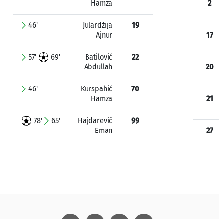
Hamza
2
46'
Julardžija
19
Ajnur
17
57'
69'
Batilović
22
Abdullah
20
46'
Kurspahić
70
Hamza
21
78'
65'
Hajdarević
99
Eman
27