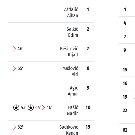
Aždajić
1
1
Ajhan
4
Salkić
2
Edim
7
46'
Beširević
7
9
Rijad
65'
Mašović
8
15
Aid
16
Agić
9
Ajnur
19
43'
44'
46'
Pašić
10
22
Nadir
62'
Sadiković
15
62
Kenan