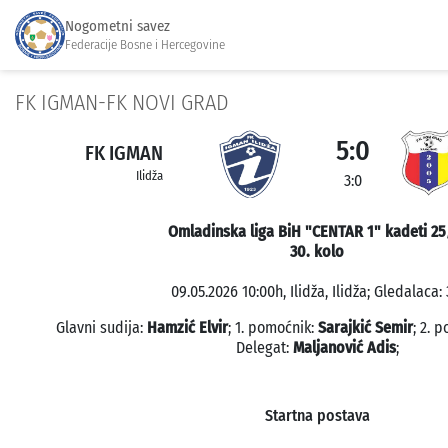
Nogometni savez
Federacije Bosne i Hercegovine
FK IGMAN-FK NOVI GRAD
5:0
FK IGMAN
Ilidža
3:0
Omladinska liga BiH "CENTAR 1" kadeti 25
30. kolo
09.05.2026 10:00h, Ilidža, Ilidža; Gledalaca: 
Glavni sudija:
Hamzić Elvir
; 1. pomoćnik:
Sarajkić Semir
; 2. 
Delegat:
Maljanović Adis
;
Startna postava