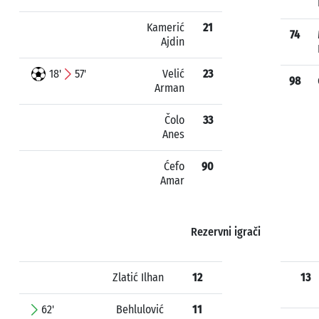
Kamerić
21
74
Ajdin
18'
57'
Velić
23
98
Arman
Čolo
33
Anes
Ćefo
90
Amar
Rezervni igrači
Zlatić Ilhan
12
13
62'
Behlulović
11