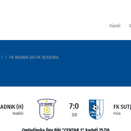
Vijesti
S
 1
FK RADNIK (H)-FK SUTJESKA
7:0
RADNIK (H)
FK SUT
Hadžići
Foča
3:0
Omladinska liga BiH "CENTAR 1" kadeti 25/26