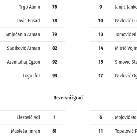
Trgo Almin
76
9
Janjić Jank
Lavić Ensad
78
10
Pavlović L
Smječanin Arman
79
13
Tomović Ni
Sadiković Arman
82
14
Mitrić Voji
Azemlahaj Egzon
92
15
Simović St
Logo Ifet
93
17
Pavlović O
Rezervni igrači
Elezović Adi
1
6
Mojović Đo
Masleša Imran
61
11
Topalović 