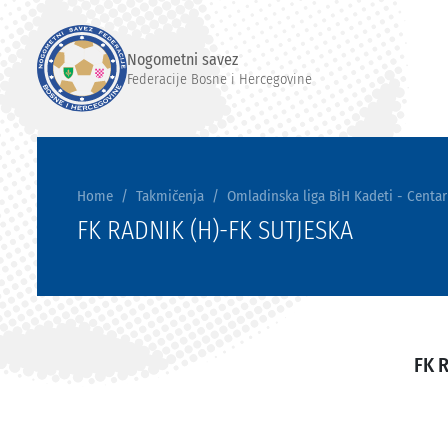
Nogometni savez
Federacije Bosne i Hercegovine
Home
Takmičenja
Omladinska liga BiH Kadeti - Centar
FK RADNIK (H)-FK SUTJESKA
FK 