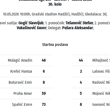
30. kolo
10.05.2026 10:00h, Gradski stadion Hadžići, Hadžići; Gledalaca: 30;
avni sudija:
Gogić Slavoljub
; 1. pomoćnik:
Tešanović Stefan
; 2. pomoćn
Vukašinović Davor
; Delegat:
Pušara Aleksandar
;
Startna postava
Mulagić Anadin
46
44
Mihajlović
Krehić Hamza
6
2
Lalovac Fil
Buturović Emir
8
4
Radović Mi
Proha Amar
59
5
Mojović Ni
Spahić Emre
73
8
Ivanović N