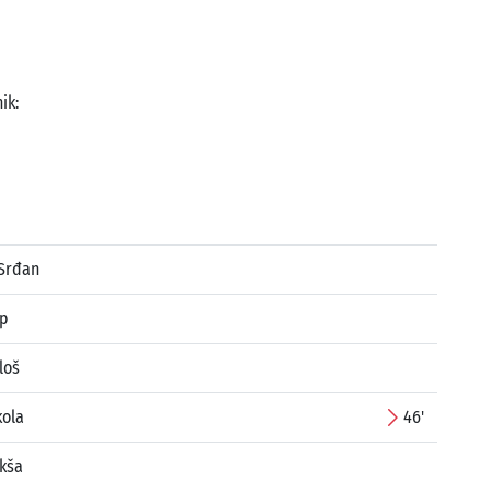
ik:
 Srđan
ip
loš
kola
46'
ikša