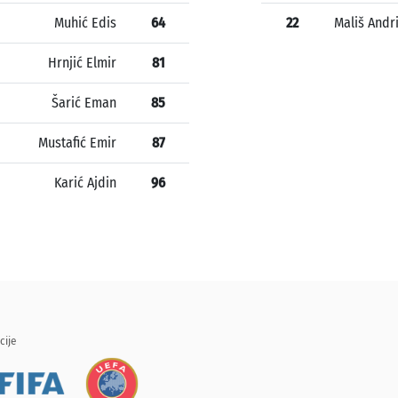
Muhić Edis
64
22
Mališ Andri
Hrnjić Elmir
81
Šarić Eman
85
Mustafić Emir
87
Karić Ajdin
96
cije