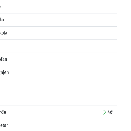
o
uka
kola
n
efan
gnjen
rđe
46'
Petar