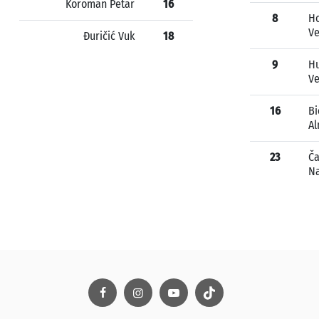
Koroman Petar
16
8
Ho
V
Đuričić Vuk
18
9
H
Ve
16
Bi
Al
23
Ča
Na