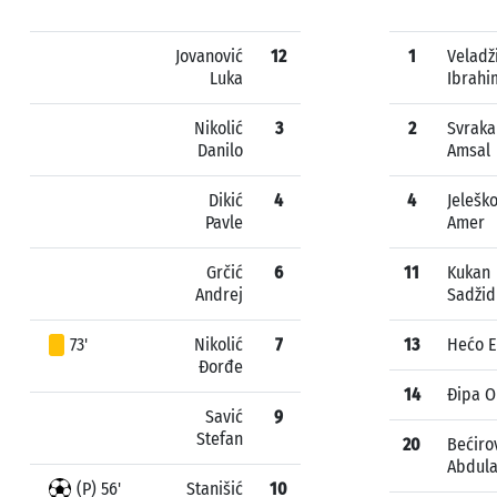
Jovanović
12
1
Veladž
Luka
Ibrahi
Nikolić
3
2
Svraka
Danilo
Amsal
Dikić
4
4
Jeleško
Pavle
Amer
Grčić
6
11
Kukan
Andrej
Sadžid
73'
Nikolić
7
13
Hećo E
Đorđe
14
Đipa 
Savić
9
Stefan
20
Bećiro
Abdul
(P) 56'
Stanišić
10