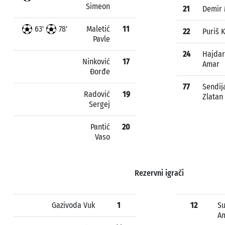
Simeon
21
Demir 
63'
78'
Maletić
11
22
Puriš 
Pavle
24
Hajdar
Ninković
17
Amar
Đorđe
77
Sendij
Radović
19
Zlatan
Sergej
Pantić
20
Vaso
Rezervni igrači
Gazivoda Vuk
1
12
Su
A