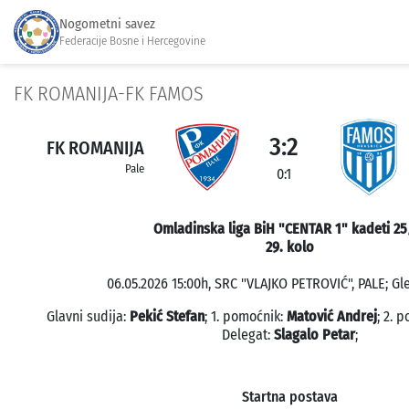
Nogometni savez
Federacije Bosne i Hercegovine
FK ROMANIJA-FK FAMOS
3:2
FK ROMANIJA
Pale
0:1
Omladinska liga BiH "CENTAR 1" kadeti 25
29. kolo
06.05.2026 15:00h, SRC "VLAJKO PETROVIĆ", PALE; Gle
Glavni sudija:
Pekić Stefan
; 1. pomoćnik:
Matović Andrej
; 2. 
Delegat:
Slagalo Petar
;
Startna postava