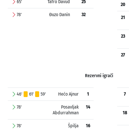
65'
Tafro Davud
25
20
78'
Đuzo Danin
32
21
23
27
Rezervni igrači
46'
61'
59'
Hećo Ajnur
1
7
78'
Posavljak
14
Abdurrahman
18
78'
Špilja
16