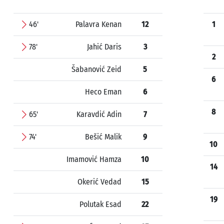
46'
Palavra Kenan
12
1
78'
Jahić Daris
3
2
Šabanović Zeid
5
6
Heco Eman
6
8
65'
Karavdić Adin
7
74'
Bešić Malik
9
10
Imamović Hamza
10
14
Okerić Vedad
15
19
Polutak Esad
22