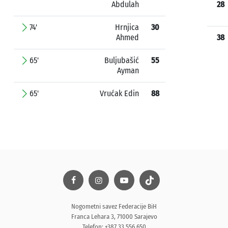
Abdulah
28
74'
Hrnjica
30
Ahmed
38
65'
Buljubašić
55
Ayman
65'
Vrućak Edin
88
Nogometni savez Federacije BiH
Franca Lehara 3, 71000 Sarajevo
Telefon: +387 33 556 650