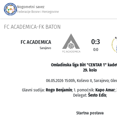
Nogometni savez
Federacije Bosne i Hercegovine
FC ACADEMICA-FK BATON
0:3
FC ACADEMICA
Sarajevo
0:0
Omladinska liga BiH "CENTAR 1" kadet
29. kolo
06.05.2026 15:00h, Koševo II, Sarajevo; Gle
Glavni sudija:
Rogo Benjamin
; 1. pomoćnik:
Kapo Amar
;
Delegat:
Šesto Edis
;
Startna postava