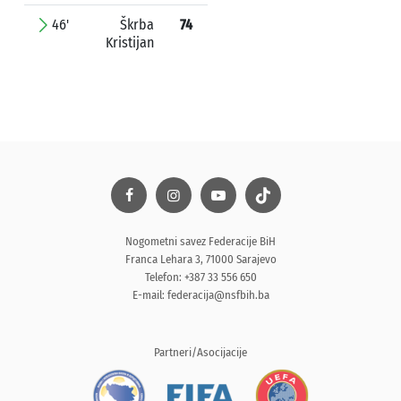
46'
Škrba
74
Kristijan
Nogometni savez Federacije BiH
Franca Lehara 3, 71000 Sarajevo
Telefon: +387 33 556 650
E-mail:
federacija@nsfbih.ba
Partneri/Asocijacije