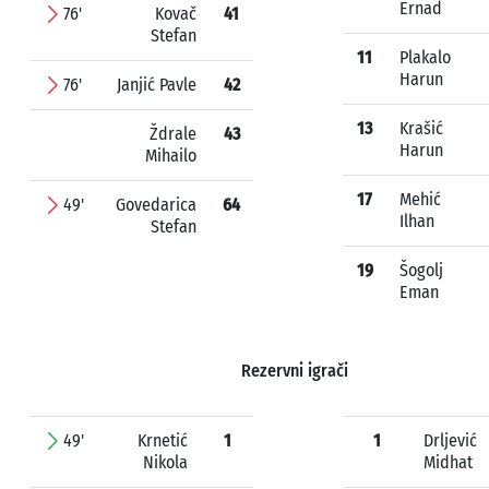
Ernad
76'
Kovač
41
Stefan
11
Plakalo
Harun
76'
Janjić Pavle
42
13
Krašić
Ždrale
43
Harun
Mihailo
17
Mehić
49'
Govedarica
64
Ilhan
Stefan
19
Šogolj
Eman
Rezervni igrači
49'
Krnetić
1
1
Drljević
Nikola
Midhat