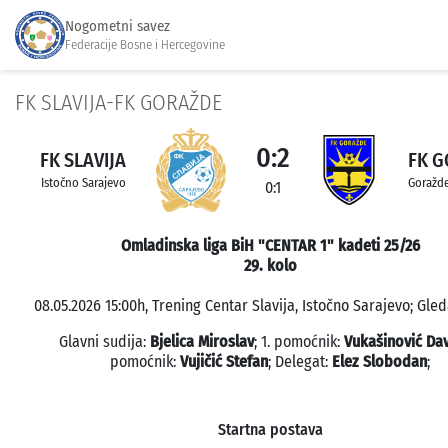
Nogometni savez
Federacije Bosne i Hercegovine
FK SLAVIJA-FK GORAŽDE
0:2
FK SLAVIJA
FK 
Istočno Sarajevo
Goražd
0:1
Omladinska liga BiH "CENTAR 1" kadeti 25/26
29. kolo
08.05.2026 15:00h, Trening Centar Slavija, Istočno Sarajevo; Gled
Glavni sudija:
Bjelica Miroslav
; 1. pomoćnik:
Vukašinović Da
pomoćnik:
Vujičić Stefan
; Delegat:
Elez Slobodan
;
Startna postava