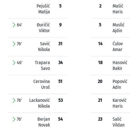
Pejušić
5
2
Mašić
Matija
Haris
64'
Đuričić
9
5
Muslić
Viktor
Ajdin
76'
Savić
31
14
Ćulov
Nikola
Amar
46'
Trapara
34
18
Hasović
Savo
Bakir
Cerovina
51
20
Popović
Uroš
Adin
76'
Lackanović
53
21
Karović
Nikola
Haris
76'
Berjan
54
23
Salić
Novak
Vildan