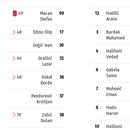
49'
Macan
99
12
Hodžić
Stefan
Armin
46'
Džino Filip
17
3
Bardak
Muhamed
Gogić Ivan
30
4
Halilović
Vedad
64'
Draškić
32
Lazar
6
Gabela
Sanin
46'
Kokot
36
Đorđe
7
Muhović
Eman
Pandurević
37
Kristijan
8
Hodo
Harun
76'
Zubić
38
Dušan
10
Halilović