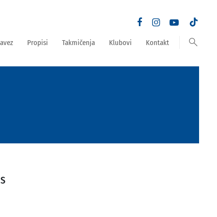
search
avez
Propisi
Takmičenja
Klubovi
Kontakt
OS