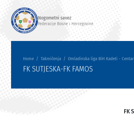
Nogometni savez
Federacije Bosne i Hercegovine
Home
Takmičenja
Omladinska liga BiH Kadeti - Centar
FK SUTJESKA-FK FAMOS
FK 