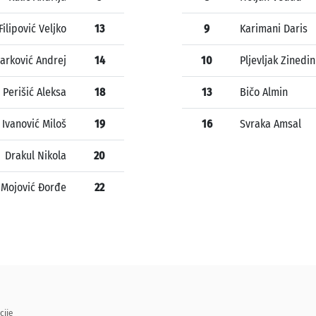
Filipović Veljko
13
9
Karimani Daris
arković Andrej
14
10
Pljevljak Zinedin
Perišić Aleksa
18
13
Bičo Almin
Ivanović Miloš
19
16
Svraka Amsal
Drakul Nikola
20
Mojović Đorđe
22
cije