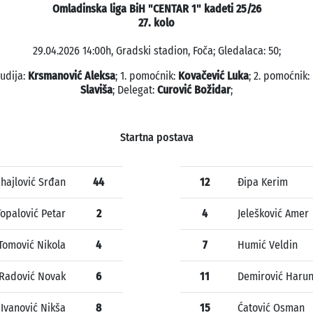
Omladinska liga BiH "CENTAR 1" kadeti 25/26
27. kolo
29.04.2026 14:00h, Gradski stadion, Foča; Gledalaca: 50;
sudija:
Krsmanović Aleksa
; 1. pomoćnik:
Kovačević Luka
; 2. pomoćnik:
Slaviša
; Delegat:
Curović Božidar
;
Startna postava
hajlović Srđan
44
12
Đipa Kerim
Topalović Petar
2
4
Jelešković Amer
Tomović Nikola
4
7
Humić Veldin
Radović Novak
6
11
Demirović Haru
Ivanović Nikša
8
15
Ćatović Osman