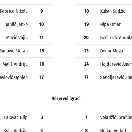
Paprica Nikola
9
18
Kukan Sadžid
Janjić Janko
10
19
Đipa Omar
Mitrić Vojin
11
20
Bećirović Abdul
Simović Stefan
15
23
Demir Mirza
Mališ Andrija
16
24
Hajdarević Ama
avlović Ognjen
17
77
Sendijarević Zla
Rezervni igrači
Lalovac Filip
3
1
Veladžić Ibrahi
Kulić Andrija
5
8
Holjan Vedad