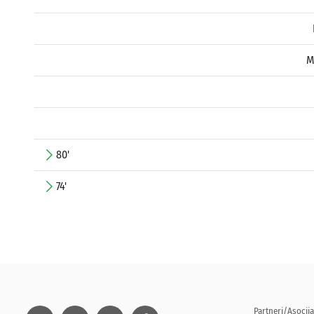
M
80'
74'
Partneri/Asocija