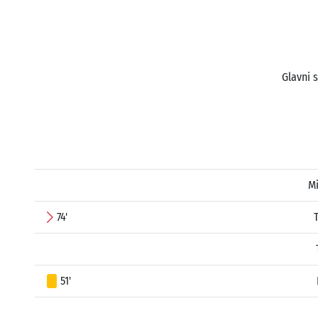
Glavni 
Mi
74'
51'