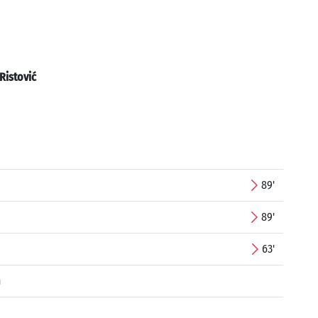
Ristović
89'
89'
63'
n