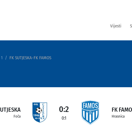
Vijesti
S
 1
FK SUTJESKA-FK FAMOS
0:2
SUTJESKA
FK FAM
Foča
Hrasnica
0:1