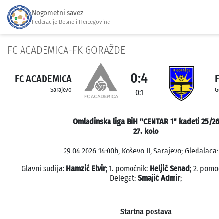
Nogometni savez
Federacije Bosne i Hercegovine
FC ACADEMICA-FK GORAŽDE
0:4
FC ACADEMICA
Sarajevo
G
0:1
Omladinska liga BiH "CENTAR 1" kadeti 25/26
27. kolo
29.04.2026 14:00h, Koševo II, Sarajevo; Gledalaca:
Glavni sudija:
Hamzić Elvir
; 1. pomoćnik:
Heljić Senad
; 2. pomo
Delegat:
Smajić Admir
;
Startna postava