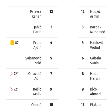
Palavra
12
12
Hodžić
Kenan
Armin
Jahić
3
3
Bardak
Daris
Muhamed
87'
Prelo
4
4
Halilović
Ajdin
Vedad
Šabanović
5
6
Gabela
Zeid
Sanin
72'
Karavdić
7
8
Hodo
Adin
Harun
72'
Bešić
9
9
Bičo
Malik
Ahmed
Okerić
15
11
Plakalo