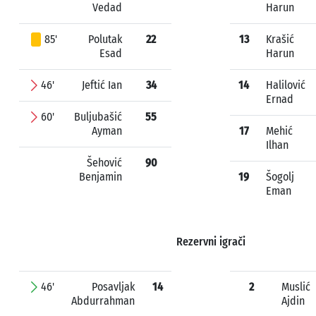
Vedad
Harun
85'
Polutak
22
13
Krašić
Esad
Harun
46'
Jeftić Ian
34
14
Halilović
Ernad
60'
Buljubašić
55
Ayman
17
Mehić
Ilhan
Šehović
90
Benjamin
19
Šogolj
Eman
Rezervni igrači
46'
Posavljak
14
2
Muslić
Abdurrahman
Ajdin