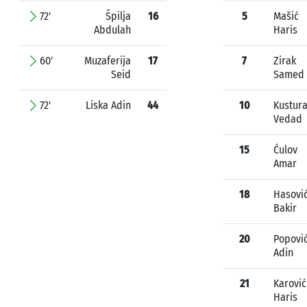
72'
Špilja
16
5
Mašić
Abdulah
Haris
60'
Muzaferija
17
7
Zirak
Seid
Samed
72'
Liska Adin
44
10
Kustur
Vedad
15
Ćulov
Amar
18
Hasovi
Bakir
20
Popovi
Adin
21
Karović
Haris