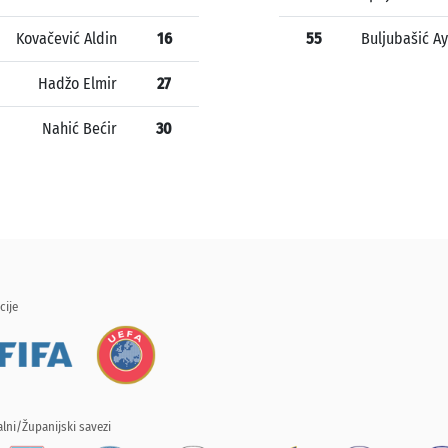
Kovačević Aldin
16
55
Buljubašić A
Hadžo Elmir
27
Nahić Bećir
30
cije
lni/Županijski savezi