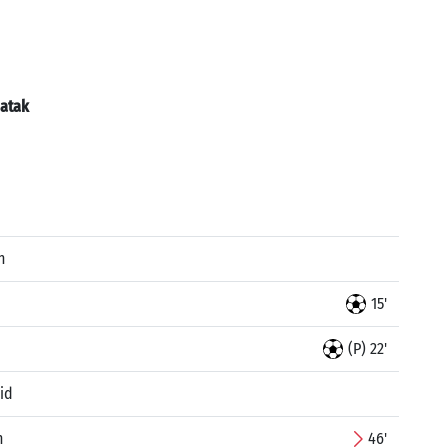
atak
n
15'
(P) 22'
id
n
46'