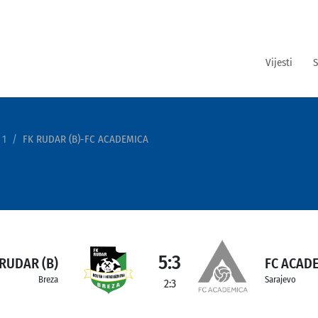
Vijesti
S
 1
FK RUDAR (B)-FC ACADEMICA
5:3
 RUDAR (B)
FC ACAD
Breza
Sarajevo
2:3