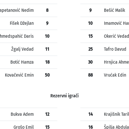
apetanović Nedim
8
9
Bešić Malik
Fišek Džejlan
9
10
Imamović Ha
hmedspahić Daris
10
15
Okerić Veda
Žgalj Vedad
11
25
Tafro Davud
Botić Hamza
18
30
Hrnjica Ahm
Kovačević Emin
50
88
Vrućak Edin
Rezervni igrači
Bukva Adem
12
14
Krajišnik Tari
Grošo Emil
15
16
Špilja Abdul