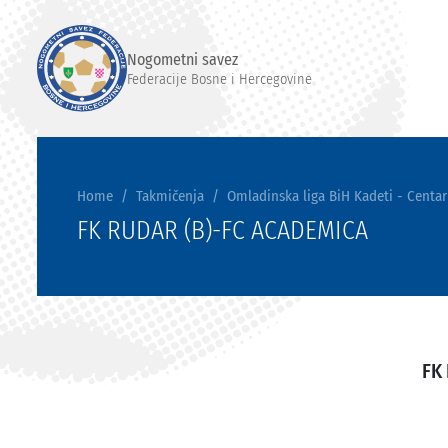
Nogometni savez
Federacije Bosne i Hercegovine
Home
Takmičenja
Omladinska liga BiH Kadeti - Centar
FK RUDAR (B)-FC ACADEMICA
FK