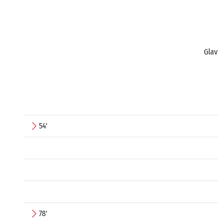
Glav
54'
78'