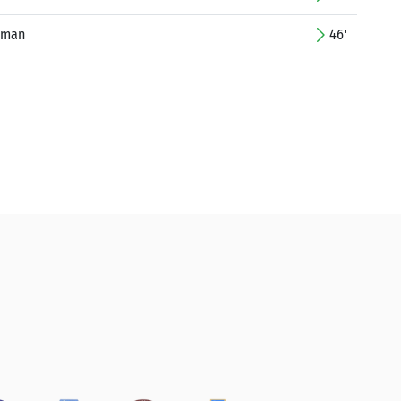
yman
46'