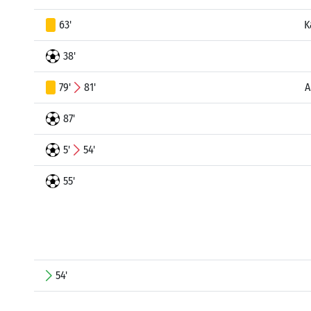
63'
K
38'
79'
81'
A
87'
5'
54'
55'
54'