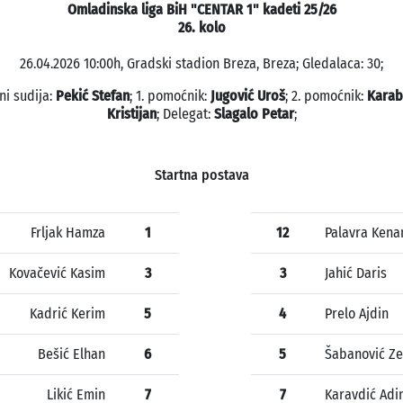
Omladinska liga BiH "CENTAR 1" kadeti 25/26
26. kolo
26.04.2026 10:00h, Gradski stadion Breza, Breza; Gledalaca: 30;
ni sudija:
Pekić Stefan
; 1. pomoćnik:
Jugović Uroš
; 2. pomoćnik:
Karab
Kristijan
; Delegat:
Slagalo Petar
;
Startna postava
Frljak Hamza
1
12
Palavra Kena
Kovačević Kasim
3
3
Jahić Daris
Kadrić Kerim
5
4
Prelo Ajdin
Bešić Elhan
6
5
Šabanović Ze
Likić Emin
7
7
Karavdić Adi