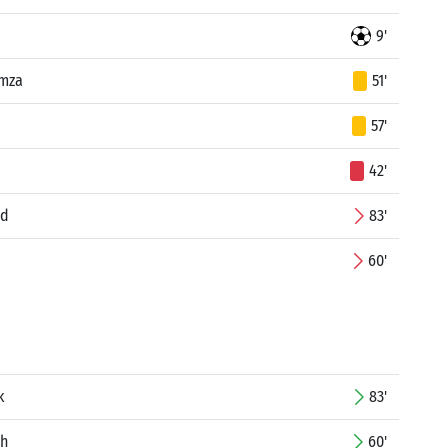
9'
mza
51'
d
57'
42'
ed
83'
60'
k
83'
ah
60'